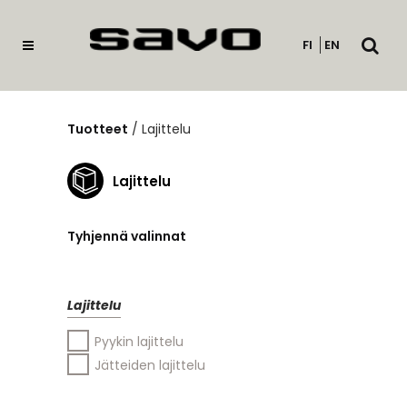
Avaa
FI
EN
haku
Tuotteet
/
Lajittelu
Lajittelu
Tyhjennä valinnat
Lajittelu
Pyykin lajittelu
Jätteiden lajittelu