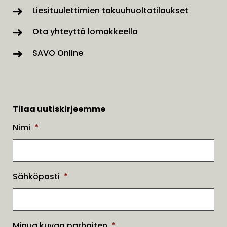
Liesituulettimien takuuhuoltotilaukset
Ota yhteyttä lomakkeella
SAVO Online
Tilaa uutiskirjeemme
Nimi
*
Sähköposti
*
Minua kuvaa parhaiten
*