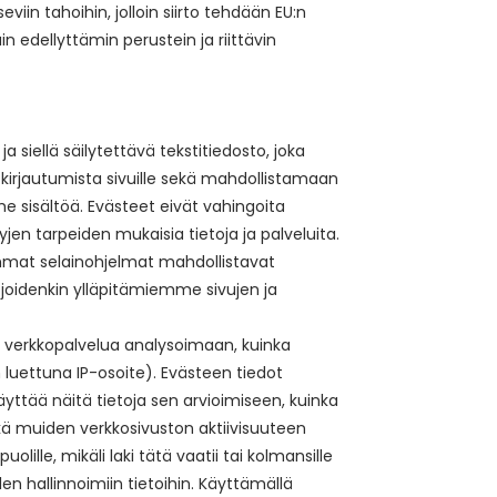
eviin tahoihin, jolloin siirto tehdään EU:n
 edellyttämin perustein ja riittävin
 siellä säilytettävä tekstitiedosto, joka
n kirjautumista sivuille sekä mahdollistamaan
 sisältöä. Evästeet eivät vahingoita
jen tarpeiden mukaisia tietoja ja palveluita.
eimmat selainohjelmat mahdollistavat
 joidenkin ylläpitämiemme sivujen ja
 verkkopalvelua analysoimaan, kuinka
 luettuna IP-osoite). Evästeen tiedot
käyttää näitä tietoja sen arvioimiseen, kuinka
kä muiden verkkosivuston aktiivisuuteen
lille, mikäli laki tätä vaatii tai kolmansille
en hallinnoimiin tietoihin. Käyttämällä