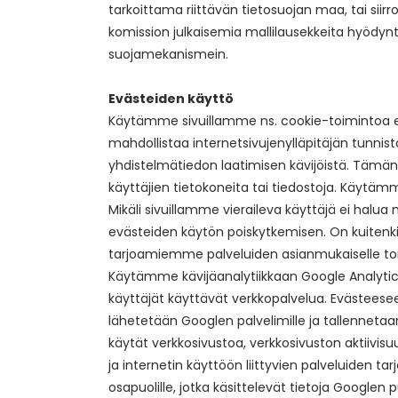
tarkoittama riittävän tietosuojan maa, tai siirron
komission julkaisemia mallilausekkeita hyödynt
suojamekanismein.
Evästeiden käyttö
Käytämme sivuillamme ns. cookie-toimintoa eli e
mahdollistaa internetsivujenylläpitäjän tunnist
yhdistelmätiedon laatimisen kävijöistä. Tämä
käyttäjien tietokoneita tai tiedostoja. Käytämm
Mikäli sivuillamme vieraileva käyttäjä ei halu
evästeiden käytön poiskytkemisen. On kuitenkin
tarjoamiemme palveluiden asianmukaiselle toi
Käytämme kävijäanalytiikkaan Google Analytic
käyttäjät käyttävät verkkopalvelua. Evästeesee
lähetetään Googlen palvelimille ja tallennetaan 
käytät verkkosivustoa, verkkosivuston aktiivi
ja internetin käyttöön liittyvien palveluiden tar
osapuolille, jotka käsittelevät tietoja Googlen