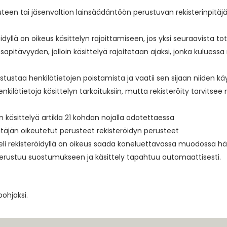
uteen tai jäsenvaltion lainsäädäntöön perustuvan rekisterinpitäj
öidyllä on oikeus käsittelyn rajoittamiseen, jos yksi seuraavista to
sapitävyyden, jolloin käsittelyä rajoitetaan ajaksi, jonka kuluessa
vastustaa henkilötietojen poistamista ja vaatii sen sijaan niiden k
enkilötietoja käsittelyn tarkoituksiin, mutta rekisteröity tarvitsee
n käsittelyä artikla 21 kohdan nojalla odotettaessa
itäjän oikeutetut perusteet rekisteröidyn perusteet
n eli rekisteröidyllä on oikeus saada koneluettavassa muodossa hä
ly perustuu suostumukseen ja käsittely tapahtuu automaattisesti.
pohjaksi.