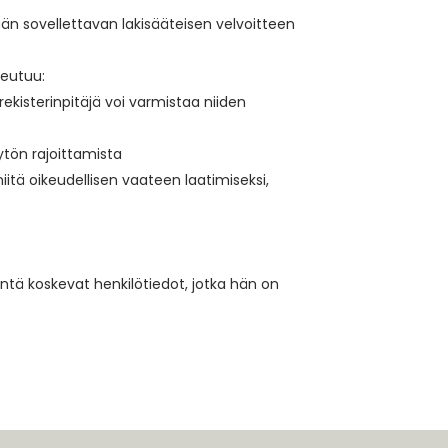
ään sovellettavan lakisääteisen velvoitteen
teutuu:
 rekisterinpitäjä voi varmistaa niiden
äytön rajoittamista
 niitä oikeudellisen vaateen laatimiseksi,
ntä koskevat henkilötiedot, jotka hän on