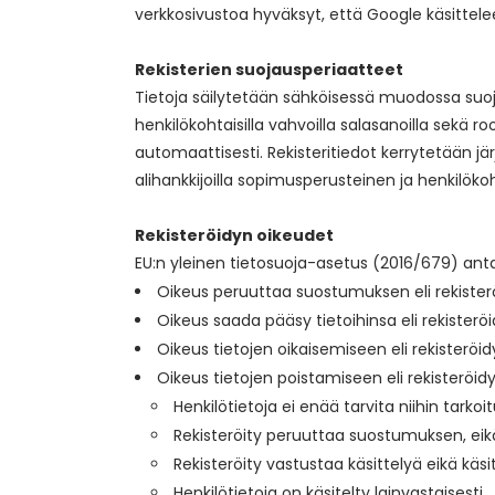
verkkosivustoa hyväksyt, että Google käsittelee 
Rekisterien suojausperiaatteet
Tietoja säilytetään sähköisessä muodossa suoja
henkilökohtaisilla vahvoilla salasanoilla sekä roo
automaattisesti. Rekisteritiedot kerrytetään jä
alihankkijoilla sopimusperusteinen ja henkil
Rekisteröidyn oikeudet
EU:n yleinen tietosuoja-asetus (2016/679) anta
Oikeus peruuttaa suostumuksen eli rekister
Oikeus saada pääsy tietoihinsa eli rekisteröi
Oikeus tietojen oikaisemiseen eli rekisteröid
Oikeus tietojen poistamiseen eli rekisteröidy
Henkilötietoja ei enää tarvita niihin tarkoit
Rekisteröity peruuttaa suostumuksen, eikä 
Rekisteröity vastustaa käsittelyä eikä käs
Henkilötietoja on käsitelty lainvastaisesti