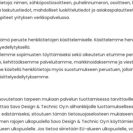
tietoja: nimen, sähköpostiosoitteen, puhelinnumeron, osoitteen, l
- ja laskutustiedot, mahdolliset luokittelutiedot ja asiakaspalaut
iteet yrityksen verkkopalvelussa.
ämä peruste henkilötietojen käsittelemiselle. Käsittelemme henki
yedellytyksellä.
käsittelemme sopimusten täyttämiseksi sekä oikeutetun etumme 
e, kehittääksemme palveluitamme, markkinoidaksemme ja vie
 käsitellä henkilötietoja myös suostumukseen perustuen, jolloi
käsittelyedellytyksemme.
luovutetaan tarpeen mukaan palvelun tuottamisessa tarvittaville k
aa Savo Design & Technic Oy:n alihankkijoille luottamuksellises
n edistämiseksi, sitoutuen tämän tietosuojaselosteen mukaiseen 
men rajojen ulkopuolella Savo Design & Technic Oy:n käyttämien 
ueen ulkopuolelle. Jos tietoa siirretään EU-alueen ulkopuolell