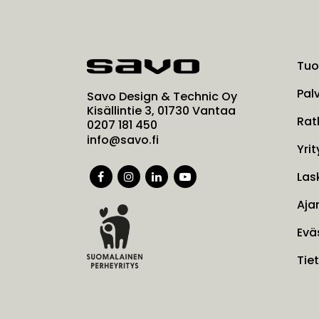
Tuo
Pal
Savo Design & Technic Oy
Kisällintie 3, 01730 Vantaa
Rat
0207 181 450
info@savo.fi
Yrit
Las
Aja
Evä
Tie