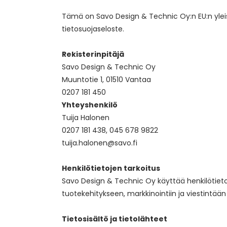
Tämä on Savo Design & Technic Oy:n EU:n yleise
tietosuojaseloste.
Rekisterinpitäjä
Savo Design & Technic Oy
Muuntotie 1, 01510 Vantaa
0207 181 450
Yhteyshenkilö
Tuija Halonen
0207 181 438, 045 678 9822
tuija.halonen@savo.fi
Henkilötietojen tarkoitus
Savo Design & Technic Oy käyttää henkilötietoj
tuotekehitykseen, markkinointiin ja viestintään
Tietosisältö ja tietolähteet