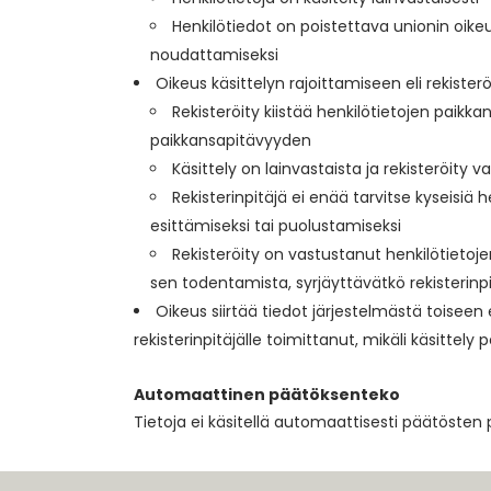
Henkilötiedot on poistettava unionin oike
noudattamiseksi
Oikeus käsittelyn rajoittamiseen eli rekister
Rekisteröity kiistää henkilötietojen paikkan
paikkansapitävyyden
Käsittely on lainvastaista ja rekisteröity 
Rekisterinpitäjä ei enää tarvitse kyseisiä h
esittämiseksi tai puolustamiseksi
Rekisteröity on vastustanut henkilötietoje
sen todentamista, syrjäyttävätkö rekisterinp
Oikeus siirtää tiedot järjestelmästä toisee
rekisterinpitäjälle toimittanut, mikäli käsitte
Automaattinen päätöksenteko
Tietoja ei käsitellä automaattisesti päätösten 