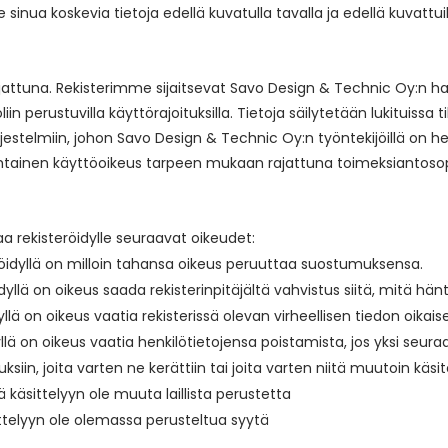
sinua koskevia tietoja edellä kuvatulla tavalla ja edellä kuvattuih
ttuna. Rekisterimme sijaitsevat Savo Design & Technic Oy:n hall
liin perustuvilla käyttörajoituksilla. Tietoja säilytetään lukituissa 
rjestelmiin, johon Savo Design & Technic Oy:n työntekijöillä on h
ökohtainen käyttöoikeus tarpeen mukaan rajattuna toimeksianto
a rekisteröidylle seuraavat oikeudet:
öidyllä on milloin tahansa oikeus peruuttaa suostumuksensa.
dyllä on oikeus saada rekisterinpitäjältä vahvistus siitä, mitä hänt
yllä on oikeus vaatia rekisterissä olevan virheellisen tiedon oikais
llä on oikeus vaatia henkilötietojensa poistamista, jos yksi seura
uksiin, joita varten ne kerättiin tai joita varten niitä muutoin käsite
käsittelyyn ole muuta laillista perustetta
ittelyyn ole olemassa perusteltua syytä