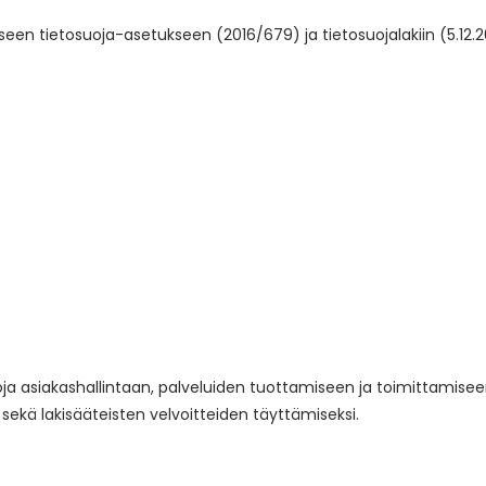
en tietosuoja-asetukseen (2016/679) ja tietosuojalakiin (5.12.20
a asiakashallintaan, palveluiden tuottamiseen ja toimittamiseen,
 sekä lakisääteisten velvoitteiden täyttämiseksi.