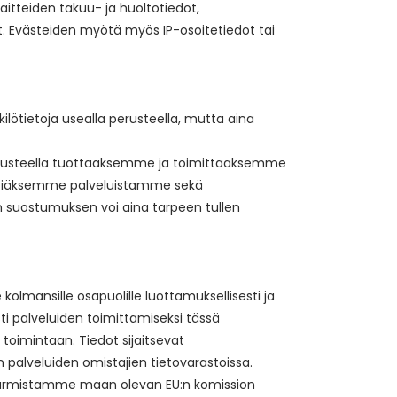
aitteiden takuu- ja huoltotiedot,
teet. Evästeiden myötä myös IP-osoitetiedot tai
lötietoja usealla perusteella, mutta aina
perusteella tuottaaksemme ja toimittaaksemme
stiäksemme palveluistamme sekä
n suostumuksen voi aina tarpeen tullen
olmansille osapuolille luottamuksellisesti ja
ti palveluiden toimittamiseksi tässä
toimintaan. Tiedot sijaitsevat
palveluiden omistajien tietovarastoissa.
e, varmistamme maan olevan EU:n komission