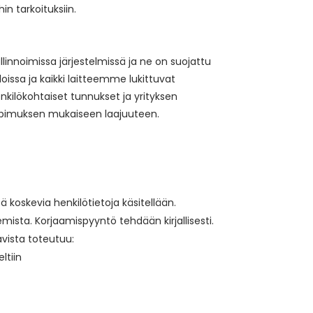
in tarkoituksiin.
innoimissa järjestelmissä ja ne on suojattu
tiloissa ja kaikki laitteemme lukittuvat
enkilökohtaiset tunnukset ja yrityksen
sopimuksen mukaiseen laajuuteen.
ä koskevia henkilötietoja käsitellään.
emista. Korjaamispyyntö tehdään kirjallisesti.
avista toteutuu:
ltiin