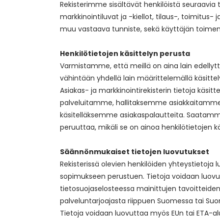
Rekisterimme sisältävät henkilöistä seuraavia 
markkinointiluvat ja -kiellot, tilaus-, toimitus
muu vastaava tunniste, sekä käyttäjän toimenp
Henkilötietojen käsittelyn perusta
Varmistamme, että meillä on aina lain edellytt
vähintään yhdellä lain määrittelemällä käsittel
Asiakas- ja markkinointirekisterin tietoja 
palveluitamme, hallitaksemme asiakkaitamm
käsitelläksemme asiakaspalautteita. Saatamme
peruuttaa, mikäli se on ainoa henkilötietojen 
Säännönmukaiset tietojen luovutukset
Rekisterissä olevien henkilöiden yhteystietoja 
sopimukseen perustuen. Tietoja voidaan luovutt
tietosuojaselosteessa mainittujen tavoitteide
palveluntarjoajasta riippuen Suomessa tai Suo
Tietoja voidaan luovuttaa myös EUn tai ETA-al