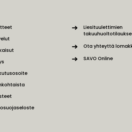
tteet
Liesituulettimien
takuuhuoltotilaukse
velut
Ota yhteyttä lomakk
kaisut
SAVO Online
ys
kutusosoite
nkohtaista
steet
tosuojaseloste