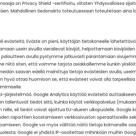
saaja on Privacy Shield -sertifioitu, viitaten Yhdysvalloissa sijaits
äen. Mahdollinen tiedonsiirto toteutuessaan toteutetaan aina lain
västeitä. Eväste on pieni, käyttäjän tietokoneelle lähetettävä ja
amaan usein sivuilla vierailevat kävijät, helpottamaan kävijöide
n palautteen avulla pystymme jatkuvasti parantamaan sivujemme
e niitä siten, että voimme tarjota asiakkaillemme kunkin yksilöity
a meidän saavan edellä mainittuja tietoja evästeiden avulla, us
 hyvä ottaa huomioon se, että evästeet voivat olla tarpeellisia
mimiselle.
s-järjestelmää. Google Analytics käyttää evästeitä auttaakseen
n tallentuvat tiedot siitä, kuinka käytät verkkopalvelua (mukaan
niille, eli tiedot voivat sijoittua EU-alueen ulkopuolelle. Google 
suuden raporttien koostamiseen verkkosivuston operaattoreille se
joamiseen. Google voi myös välittää näitä tietoja kolmansille osapuo
 puolesta. Google ei yhdistä IP-osoitettasi mihinkään muihin Googl