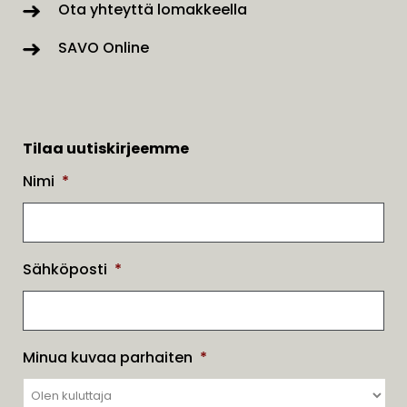
Ota yhteyttä lomakkeella
SAVO Online
Tilaa uutiskirjeemme
Nimi
*
Sähköposti
*
Minua kuvaa parhaiten
*