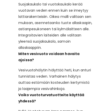
Suojakaukalo tai vuotokaukalo kerää
vuotavan veden ennen kuin se imeytyy
lattiarakenteisiin. Oikea malli valitaan sen
mukaan, asennetaanko tuote allaskaapin,
astianpesukoneen tai kylmälaitteen alle.
Integroitavien laiteiden alle valitaan
yleensä suojakaukalo, samoin
allaskaappiin.
Miten vesivuoto voidaan havaita
ajoissa?
Vesivuotohälytin hälyttää heti, kun anturi
tunnistaa veden. Varhainen hälytys
auttaa estämään kosteuden kertymistä
ja laajempia vesivahinkoja.
Voiko vuototurvatuotteita käyttää
yhdessä?