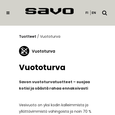
Avaa
FI
EN
haku
Tuotteet
/
Vuototurva
Vuototurva
Vuototurva
Savon vuototurvatuotteet – suojaa
kotisi ja säästä rahaa ennakoivasti
Vesivuoto on yksi kodin kalleimmista ja
yllättävimmistä vahingoista ja noin 70 %