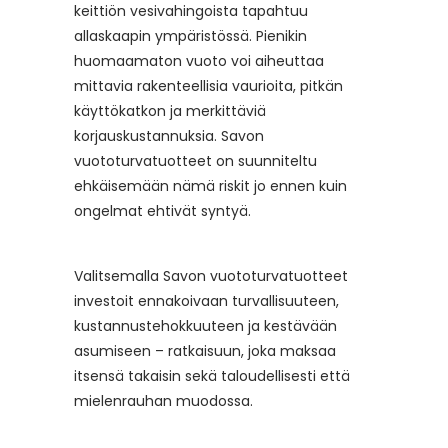
keittiön vesivahingoista tapahtuu
allaskaapin ympäristössä. Pienikin
huomaamaton vuoto voi aiheuttaa
mittavia rakenteellisia vaurioita, pitkän
käyttökatkon ja merkittäviä
korjauskustannuksia. Savon
vuototurvatuotteet on suunniteltu
ehkäisemään nämä riskit jo ennen kuin
ongelmat ehtivät syntyä.
Valitsemalla Savon vuototurvatuotteet
investoit ennakoivaan turvallisuuteen,
kustannustehokkuuteen ja kestävään
asumiseen – ratkaisuun, joka maksaa
itsensä takaisin sekä taloudellisesti että
mielenrauhan muodossa.