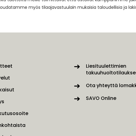
. Noudatamme myös tilaajavastuulain mukaisia taloudellisia ja lak
tteet
Liesituulettimien
takuuhuoltotilaukse
velut
Ota yhteyttä lomakk
kaisut
SAVO Online
ys
kutusosoite
nkohtaista