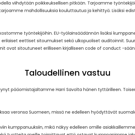
todella viihdytään poikkeuksellisen pitkään. Tarjoamme työnteki
rjoamme mahdollisuuksia kouluttautua ja kehittyä. Lisäksi ed
kostomme työntekijöihin. EU-työlainsäädännön lisäksi kumppa
rilaiset eettiset sitoumukset sekä ulkopuoliset auditoinnit. Suur
nit ovat sitoutuneet erilliseen kirjalliseen code of conduct -sää
Taloudellinen vastuu
irtynyt pääomistajaltamme Harri Savolta hänen tyttärilleen. Toi
 maksaa veronsa Suomeen, missä ne edelleen hyödyttävät suomala
taviin kumppanuuksiin, mikä näkyy edelleen omille asiakkaill
 sekä tuotteita meille toimittavat että ostavat kumppanimme ja