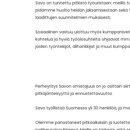
Savo on tunnettu pitkistä työuristaan: meillä 
pidämme huolta heidän jaksamisestaan sekä ta
laadittujen suunnitelmien mukaisesti.
Sosiaalinen vastuu ulottuu myös kumppaniver
kohtelua ja hyviä työolosuhteita ohjaavat mm. e
joiden työntekijät, alihankkijat ja muut kumppa
Perheyritys Savon omistajuus on jo osittain si
pitkäjänteisyyttä ja ennustettavuutta.
Savo työllistää Suomessa yli 30 henkilöä, ja
Olemme panostaneet pitkäaikaisiin ja luotet
poikkeusolosuhteissa. Meille on tärkeää, että