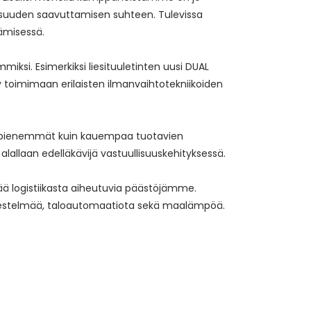
alisuuden saavuttamisen suhteen. Tulevissa
ämisessä.
si. Esimerkiksi liesituuletinten uusi DUAL
y toimimaan erilaisten ilmanvaihtotekniikoiden
ti pienemmät kuin kauempaa tuotavien
llaan edelläkävijä vastuullisuuskehityksessä.
ää logistiikasta aiheutuvia päästöjämme.
rjestelmää, taloautomaatiota sekä maalämpöä.