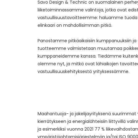
Savo Design & Technic on suomalainen perhey
liiketoiminnassamme valintoja, jotka ovat edis
vastuullisuustavoitteemme: haluamme tuoda mark
elinkaari on mahdollisimman pitkä.
Panostamme pitkäaikaisiin kumppanuuksiin ja
tuotteemme valmistetaan muutamaa poikkeust
kumppaneidemme kanssa. Tiedämme kuitenkin, e
olemme nyt, ja mitkä ovat lähiaikojen tavoit
vastuullisuuskehityksestä yrityksessämme.
Maahantuoja- ja jakelijayrityksenä suurimmat
kierrätykseen ja energialähteisiin liittyvillä val
ja esimerkiksi vuonna 2021 77 % liikevaihdostamm
ympäristöjohtamisjärjestelmän ja/tai ISO 900