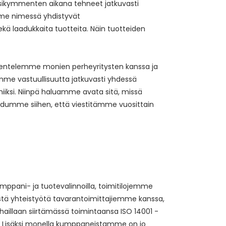
sikymmenten aikana tehneet jatkuvasti
emme nimessä yhdistyvät
kä laadukkaita tuotteita. Näin tuotteiden
kentelemme monien perheyritysten kanssa ja
e vastuullisuutta jatkuvasti yhdessä
iksi. Niinpä haluamme avata sitä, missä
udumme siihen, että viestitämme vuosittain
ppani- ja tuotevalinnoilla, toimitilojemme
 tiivistä yhteistyötä tavarantoimittajiemme kanssa,
arhaillaan siirtämässä toimintaansa ISO 14001 -
i. Lisäksi monella kumppaneistamme on jo