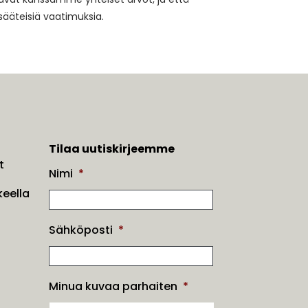
isääteisiä vaatimuksia.
Tilaa uutiskirjeemme
t
Nimi
*
eella
Sähköposti
*
Minua kuvaa parhaiten
*