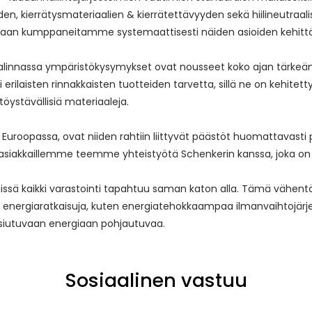
den, kierrätysmateriaalien & kierrätettävyyden sekä hiilineutra
aan kumppaneitamme systemaattisesti näiden asioiden kehitt
linnassa ympäristökysymykset ovat nousseet koko ajan tärkeämmik
laisten rinnakkaisten tuotteiden tarvetta, sillä ne on kehitett
ystävällisiä materiaaleja.
Euroopassa, ovat niiden rahtiin liittyvät päästöt huomattavas
akkaillemme teemme yhteistyötä Schenkerin kanssa, joka on ala
missä kaikki varastointi tapahtuu saman katon alla. Tämä vähent
n energiaratkaisuja, kuten energiatehokkaampaa ilmanvaihtojä
siutuvaan energiaan pohjautuvaa.
Sosiaalinen vastuu