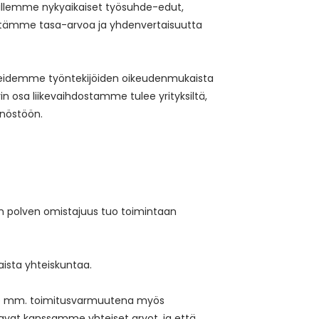
jöillemme nykyaikaiset työsuhde-edut,
istämme tasa-arvoa ja yhdenvertaisuutta
neidemme työntekijöiden oikeudenmukaista
in osa liikevaihdostamme tulee yrityksiltä,
nnöstöön.
sen polven omistajuus tuo toimintaan
ista yhteiskuntaa.
emme mm. toimitusvarmuutena myös
kavat kanssamme yhteiset arvot, ja että