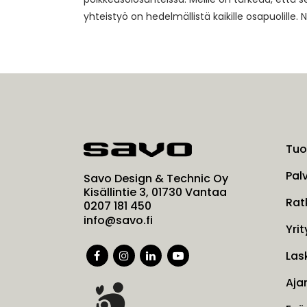
yhteistyö on hedelmällistä kaikille osapuolille
Tuo
Pal
Savo Design & Technic Oy
Kisällintie 3, 01730 Vantaa
Rat
0207 181 450
info@savo.fi
Yrit
Las
Aja