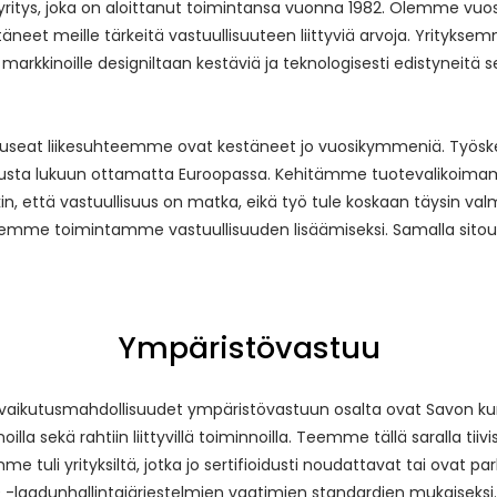
ritys, joka on aloittanut toimintansa vuonna 1982. Olemme vuo
täneet meille tärkeitä vastuullisuuteen liittyviä arvoja. Yrityks
kinoille designiltaan kestäviä ja teknologisesti edistyneitä se
 useat liikesuhteemme ovat kestäneet jo vuosikymmeniä. Työs
a lukuun ottamatta Euroopassa. Kehitämme tuotevalikoimamm
ttä vastuullisuus on matka, eikä työ tule koskaan täysin valmi
teemme toimintamme vastuullisuuden lisäämiseksi. Samalla sito
Ympäristövastuu
 vaikutusmahdollisuudet ympäristövastuun osalta ovat Savon kum
innoilla sekä rahtiin liittyvillä toiminnoilla. Teemme tällä saralla
e tuli yrityksiltä, jotka jo sertifioidusti noudattavat tai ovat p
0 -laadunhallintajärjestelmien vaatimien standardien mukaiseks