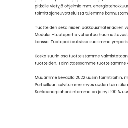
pitkälle vietyjä ohjelmia mm. energiatehokkuu
toimittajaneuvotteluissa tulemme kannustam
Tuotteiden sekä niiden pakkausmateriaalien va
Modular -tuoteperhe vähentää huomattavasti eri
kanssa. Tuotepakkauksissa suosimme ympäristö
Koska suurin osa tuotteistamme valmistetaan 
tuotteiden. Toimittaessamme tuotteitamme asi
Muutimme keväällä 2022 uusiin toimitiloihin, 
Parhaillaan selvitämme myös uuden toimitila
Sähköenergiahankintamme on jo nyt 100 % uu