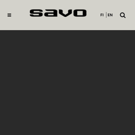
Avaa
FI
EN
haku