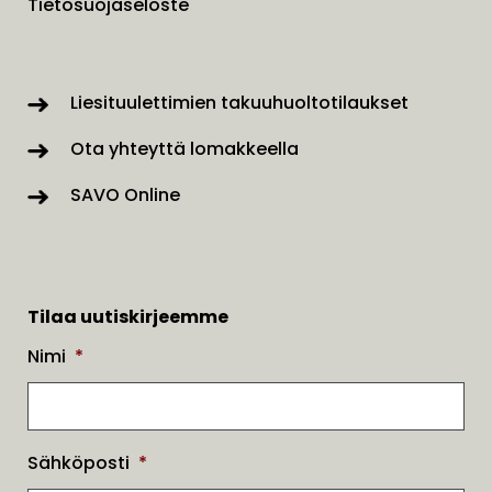
Tietosuojaseloste
Liesituulettimien takuuhuoltotilaukset
Ota yhteyttä lomakkeella
SAVO Online
Tilaa uutiskirjeemme
Nimi
*
Sähköposti
*