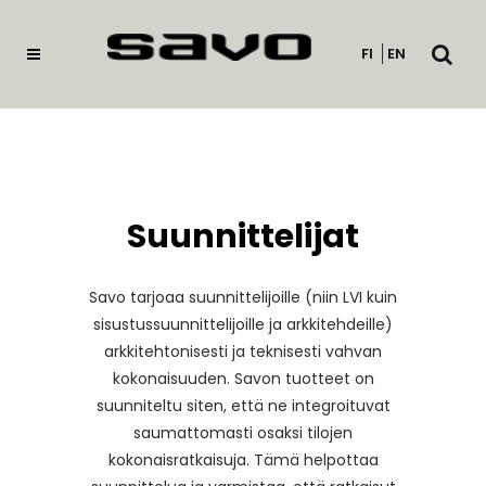
Avaa
FI
EN
haku
Suunnittelijat
Savo tarjoaa suunnittelijoille (niin LVI kuin
sisustussuunnittelijoille ja arkkitehdeille)
arkkitehtonisesti ja teknisesti vahvan
kokonaisuuden. Savon tuotteet on
suunniteltu siten, että ne integroituvat
saumattomasti osaksi tilojen
kokonaisratkaisuja. Tämä helpottaa