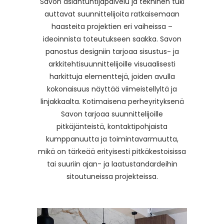
Savon asiantuntijapalvelu ja tekninen tuki
auttavat suunnittelijoita ratkaisemaan
haasteita projektien eri vaiheissa –
ideoinnista toteutukseen saakka. Savon
panostus designiin tarjoaa sisustus- ja
arkkitehtisuunnittelijoille visuaalisesti
harkittuja elementtejä, joiden avulla
kokonaisuus näyttää viimeistellyltä ja
linjakkaalta. Kotimaisena perheyrityksenä
Savon tarjoaa suunnittelijoille
pitkäjänteistä, kontaktipohjaista
kumppanuutta ja toimintavarmuutta,
mikä on tärkeää erityisesti pitkäkestoisissa
tai suuriin ajan- ja laatustandardeihin
sitoutuneissa projekteissa.