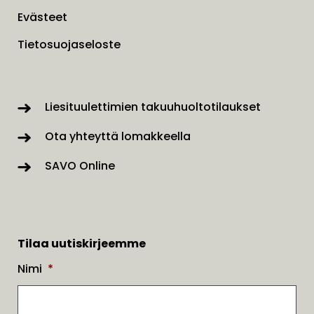
Evästeet
Tietosuojaseloste
Liesituulettimien takuuhuoltotilaukset
Ota yhteyttä lomakkeella
SAVO Online
Tilaa uutiskirjeemme
Nimi
*