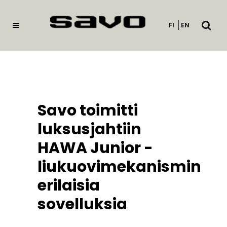
Avaa
FI
EN
haku
Savo toimitti
luksusjahtiin
HAWA Junior -
liukuovimekanismin
erilaisia
sovelluksia