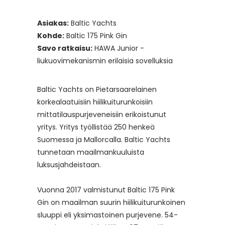
Asiakas:
Baltic Yachts
Kohde:
Baltic 175 Pink Gin
Savo ratkaisu:
HAWA Junior -
liukuovimekanismin erilaisia sovelluksia
Baltic Yachts on Pietarsaarelainen
korkealaatuisiin hiilikuiturunkoisiin
mittatilauspurjeveneisiin erikoistunut
yritys. Yritys työllistää 250 henkeä
Suomessa ja Mallorcalla. Baltic Yachts
tunnetaan maailmankuuluista
luksusjahdeistaan.
Vuonna 2017 valmistunut Baltic 175 Pink
Gin on maailman suurin hiilikuiturunkoinen
sluuppi eli yksimastoinen purjevene. 54-