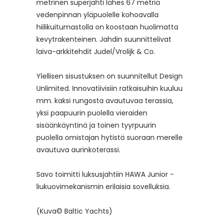
metrinen superjahti lähes 67 metriä
vedenpinnan yläpuolelle kohoavalla
hiilikuitumastolla on koostaan huolimatta
kevytrakenteinen. Jahdin suunnittelivat
laiva-arkkitehdit Judel/Vrolijk & Co.
Ylellisen sisustuksen on suunnitellut Design
Unlimited. Innovatiivisiin ratkaisuihin kuuluu
mm. kaksi rungosta avautuvaa terassia,
yksi paapuurin puolella vieraiden
sisäänkäyntinä ja toinen tyyrpuurin
puolella omistajan hytistä suoraan merelle
avautuva aurinkoterassi.
Savo toimitti luksusjahtiin HAWA Junior -
liukuovimekanismin erilaisia sovelluksia.
(Kuva© Baltic Yachts)