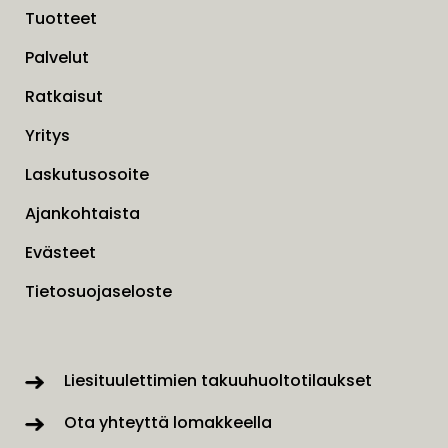
Tuotteet
Palvelut
Ratkaisut
Yritys
Laskutusosoite
Ajankohtaista
Evästeet
Tietosuojaseloste
Liesituulettimien takuuhuoltotilaukset
Ota yhteyttä lomakkeella