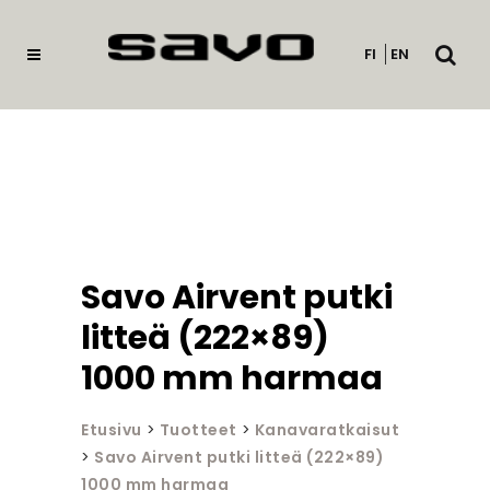
Avaa
FI
EN
haku
Savo Airvent putki
litteä (222×89)
1000 mm harmaa
Etusivu
>
Tuotteet
>
Kanavaratkaisut
>
Savo Airvent putki litteä (222×89)
1000 mm harmaa