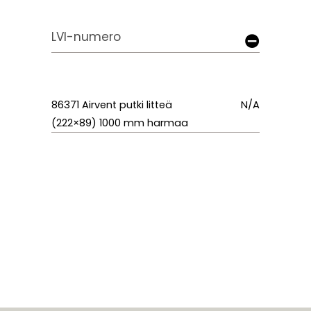
LVI-numero
86371 Airvent putki litteä
N/A
(222×89) 1000 mm harmaa