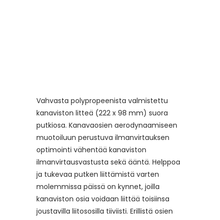
Vahvasta polypropeenista valmistettu
kanavisto
n
litteä
(
222 x 98 mm
)
suora
putkiosa
.
Kanava
osien aerodynaamiseen
muotoiluun
perustuva
ilmanvirtauksen
optimointi vähentää
kanaviston
ilmanvirtausvastusta sekä ääntä. Helppoa
ja tukevaa putken liittämistä varten
molemmissa päissä on kynnet, joilla
kanaviston osia voidaan liittää toisiinsa
joustavilla liitososilla tiiviisti. Erillistä osien