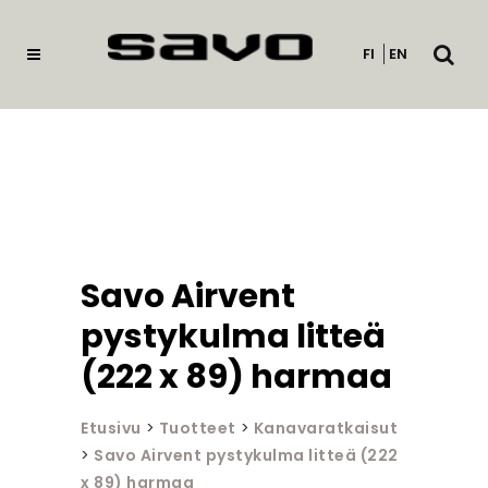
Avaa
FI
EN
haku
Savo Airvent
pystykulma litteä
(222 x 89) harmaa
Etusivu
>
Tuotteet
>
Kanavaratkaisut
>
Savo Airvent pystykulma litteä (222
x 89) harmaa