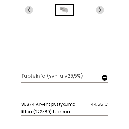
Tuoteinfo (svh, alv25,5%)
86374 Airvent pystykulma
44,55 €
litteä (222×89) harmaa