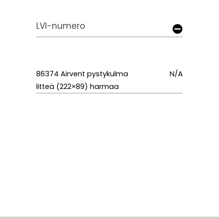
LVI-numero
86374 Airvent pystykulma
N/A
litteä (222×89) harmaa