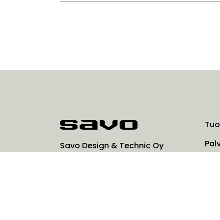
Tuo
Pal
Savo Design & Technic Oy
Kisällintie 3, 01730 Vantaa
Rat
0207 181 450
info@savo.fi
Yrit
Las