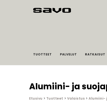
TUOTTEET
PALVELUT
RATKAISUT
Alumiini- ja suojap
Etusivu
>
Tuotteet
>
Valaistus
>
Alumiini- 