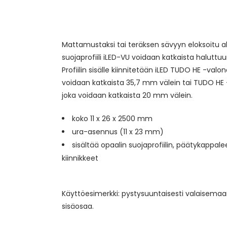
Mattamustaksi tai teräksen sävyyn eloksoitu al
suojaprofiili iLED-VU voidaan katkaista haluttu
Profiilin sisälle kiinnitetään iLED TUDO HE -valo
voidaan katkaista 35,7 mm välein tai TUDO HE
joka voidaan katkaista 20 mm välein.
koko 11 x 26 x 2500 mm
ura-asennus (11 x 23 mm)
sisältää opaalin suojaprofiilin, päätykappale
kiinnikkeet
Käyttöesimerkki: pystysuuntaisesti valaisema
sisäosaa.