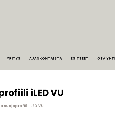
YRITYS
AJANKOHTAISTA
ESITTEET
OTA YHT
rofiili iLED VU
ja suojaprofiili iLED VU