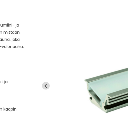
umiini- ja
un mittaan.
nauha, joka
 -valonauha,
et ja
an kaapin