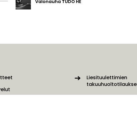
Valonauha TUDO HE
tteet
Liesituulettimien
takuuhuoltotilaukse
velut
Ota yhteyttä lomakk
kaisut
SAVO Online
ys
kutusosoite