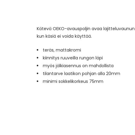
Kätevä OEKO-avauspoljin avaa lajitteluvaunun t
kun käsiä ei voida käyttää.
teräs, mattakromi
kiinnitys ruuveilla rungon läpi
myös jälkiasennus on mahdollista
tilantarve laatikon pohjan alla 20mm
minimi sokkelikorkeus 75mm