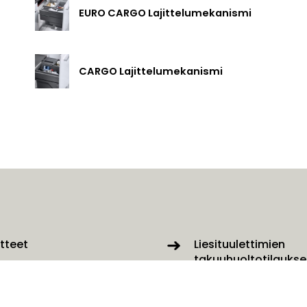
EURO CARGO Lajittelumekanismi
CARGO Lajittelumekanismi
tteet
Liesituulettimien
takuuhuoltotilaukse
velut
Ota yhteyttä lomakk
kaisut