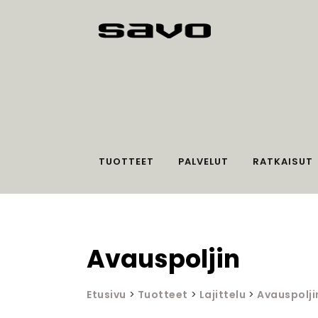
TUOTTEET
PALVELUT
RATKAISUT
Avauspoljin
Etusivu
>
Tuotteet
>
Lajittelu
>
Avauspolji