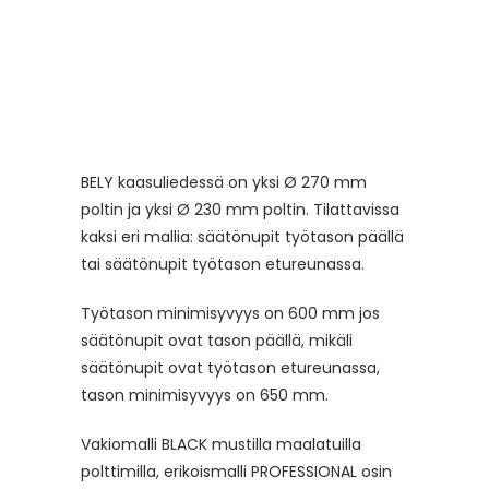
BELY kaasuliedessä on yksi Ø 270 mm
poltin ja yksi Ø 230 mm poltin. Tilattavissa
kaksi eri mallia: säätönupit työtason päällä
tai säätönupit työtason etureunassa.
Työtason minimisyvyys on 600 mm jos
säätönupit ovat tason päällä, mikäli
säätönupit ovat työtason etureunassa,
tason minimisyvyys on 650 mm.
Vakiomalli BLACK mustilla maalatuilla
polttimilla, erikoismalli PROFESSIONAL osin