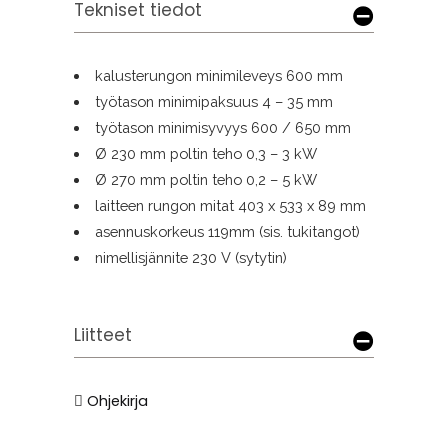
Tekniset tiedot
kalusterungon minimileveys 600 mm
työtason minimipaksuus 4 – 35 mm
työtason minimisyvyys 600 / 650 mm
Ø 230 mm poltin teho 0,3 – 3 kW
Ø 270 mm poltin teho 0,2 – 5 kW
laitteen rungon mitat 403 x 533 x 89 mm
asennuskorkeus 119mm (sis. tukitangot)
nimellisjännite 230 V (sytytin)
Liitteet
Ohjekirja