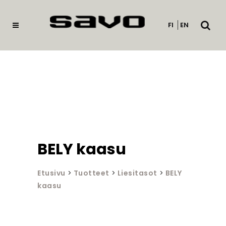
Avaa
FI
EN
haku
BELY kaasu
Etusivu
>
Tuotteet
>
Liesitasot
>
BELY
kaasu