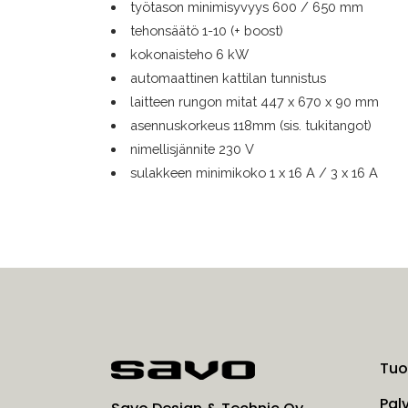
työtason minimisyvyys 600 / 650 mm
tehonsäätö 1-10 (+ boost)
kokonaisteho 6 kW
automaattinen kattilan tunnistus
laitteen rungon mitat 447 x 670 x 90 mm
asennuskorkeus 118mm (sis. tukitangot)
nimellisjännite 230 V
sulakkeen minimikoko 1 x 16 A / 3 x 16 A
Tuo
Pal