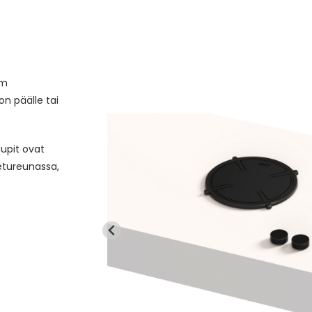
mm
n päälle tai
upit ovat
etureunassa,