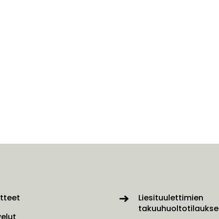
tteet
Liesituulettimien
takuuhuoltotilaukse
velut