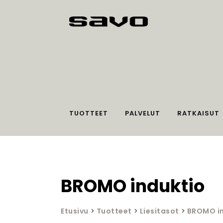
TUOTTEET
PALVELUT
RATKAISUT
BROMO induktio
Etusivu
>
Tuotteet
>
Liesitasot
>
BROMO in