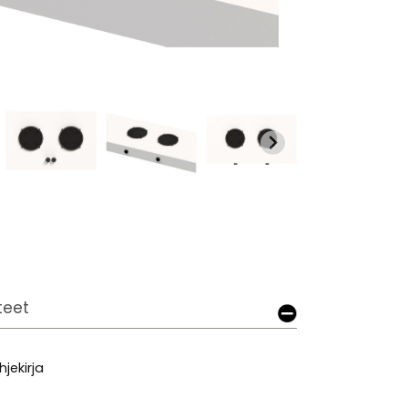
tteet
hjekirja