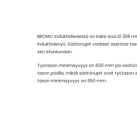
BROMO induktioliedessä on kaksi isoa Ø 258 
induktiolevyä. Säätönupit voidaan asentaa taso
sen etureunaan.
Työtason minimisyvyys on 600 mm jos säätön
tason päällä, mikäli säätönupit ovat työtason 
tason minimisyvyys on 650 mm.