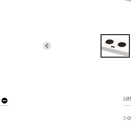
Lii
O