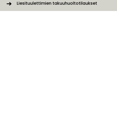
Liesituulettimien takuuhuoltotilaukset
Ota yhteyttä lomakkeella
SAVO Online
Tilaa uutiskirjeemme
Nimi
*
Sähköposti
*
Minua kuvaa parhaiten
*