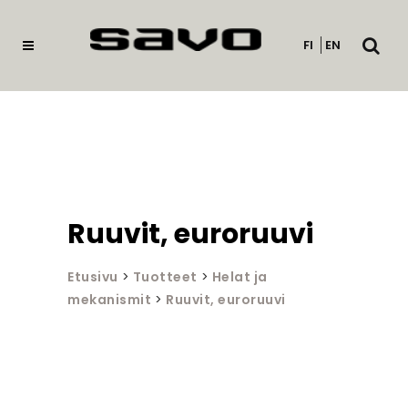
Avaa
FI
EN
haku
Ruuvit, euroruuvi
Etusivu
>
Tuotteet
>
Helat ja
mekanismit
>
Ruuvit, euroruuvi