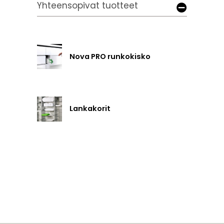
Yhteensopivat tuotteet
Nova PRO runkokisko
Lankakorit