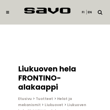
Avaa
FI
EN
haku
Liukuoven hela
FRONTINO-
alakaappi
Etusivu
>
Tuotteet
>
Helat ja
mekanismit
>
Liukuovet
>
Liukuoven