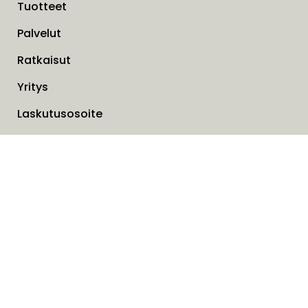
Tuotteet
Palvelut
Ratkaisut
Yritys
Laskutusosoite
Ajankohtaista
Evästeet
Tietosuojaseloste
Liesituulettimien takuuhuoltotilaukset
Ota yhteyttä lomakkeella