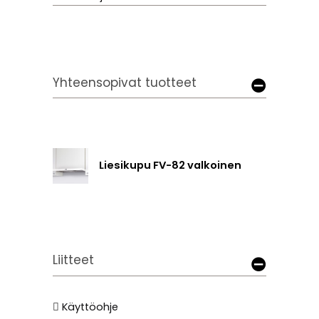
Yhteensopivat tuotteet
Liesikupu FV-82 valkoinen
Liitteet
Käyttöohje