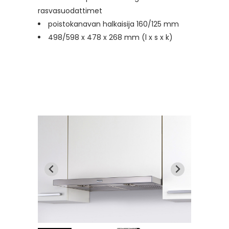
rasvasuodattimet
poistokanavan halkaisija 160/125 mm
498/598 x 478 x 268 mm (l x s x k)