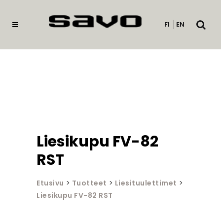
Avaa
FI
EN
haku
Liesikupu FV-82
RST
Etusivu
>
Tuotteet
>
Liesituulettimet
>
Liesikupu FV-82 RST