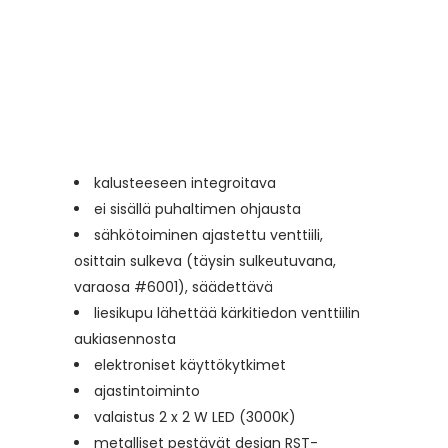
kalusteeseen integroitava
ei sisällä puhaltimen ohjausta
sähkötoiminen ajastettu venttiili,
osittain sulkeva (täysin sulkeutuvana,
varaosa #6001), säädettävä
liesikupu lähettää kärkitiedon venttiilin
aukiasennosta
elektroniset käyttökytkimet
ajastintoiminto
valaistus 2 x 2 W LED (3000K)
metalliset pestävät design RST-