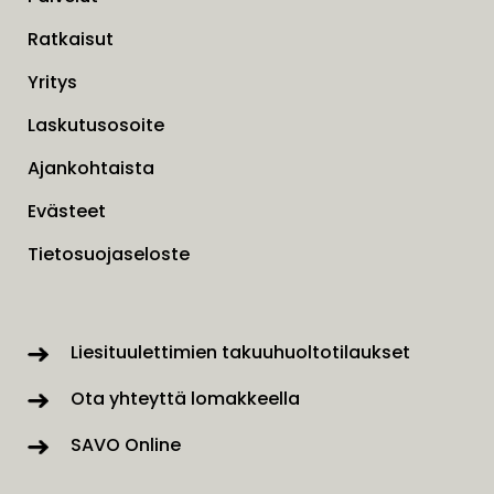
Ratkaisut
Yritys
Laskutusosoite
Ajankohtaista
Evästeet
Tietosuojaseloste
Liesituulettimien takuuhuoltotilaukset
Ota yhteyttä lomakkeella
SAVO Online