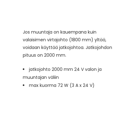
Jos muuntaja on kauempana kuin
valaisimen virtajohto (1800 mm) yltää,
voidaan käyttää jatkojohtoa. Jatkojohdon
pituus on 2000 mm.
jatkojohto 2000 mm 24 V valon ja
muuntajan väliin
max kuorma 72 W (3 A x 24 V)