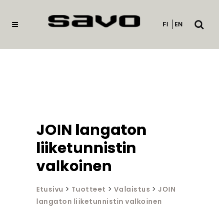
Avaa
FI
EN
haku
JOIN langaton
liiketunnistin
valkoinen
Etusivu
>
Tuotteet
>
Valaistus
>
JOIN
langaton liiketunnistin valkoinen