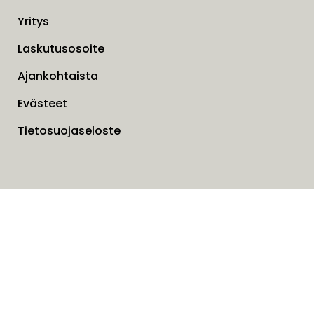
Yritys
Laskutusosoite
Ajankohtaista
Evästeet
Tietosuojaseloste
Liesituulettimien takuuhuoltotilaukset
Ota yhteyttä lomakkeella
SAVO Online