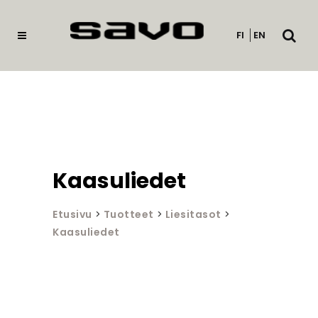
Avaa
FI
EN
haku
Kaasuliedet
Etusivu
>
Tuotteet
>
Liesitasot
>
Kaasuliedet