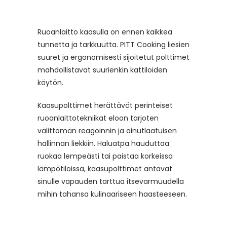
Ruoanlaitto kaasulla on ennen kaikkea
tunnetta ja tarkkuutta. PITT Cooking liesien
suuret ja ergonomisesti sijoitetut polttimet
mahdollistavat suurienkin kattiloiden
käytön.
Kaasupolttimet herättävät perinteiset
ruoanlaittotekniikat eloon tarjoten
välittömän reagoinnin ja ainutlaatuisen
hallinnan liekkiin. Haluatpa hauduttaa
ruokaa lempeästi tai paistaa korkeissa
lämpötiloissa, kaasupolttimet antavat
sinulle vapauden tarttua itsevarmuudella
mihin tahansa kulinaariseen haasteeseen.