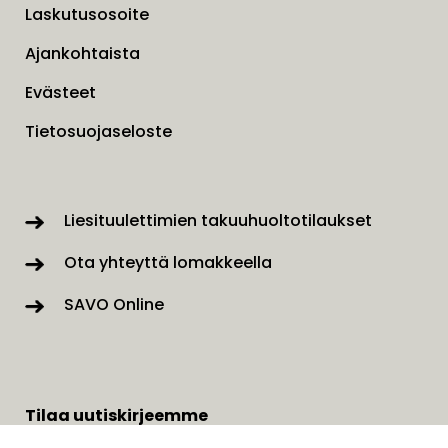
Laskutusosoite
Ajankohtaista
Evästeet
Tietosuojaseloste
Liesituulettimien takuuhuoltotilaukset
Ota yhteyttä lomakkeella
SAVO Online
Tilaa uutiskirjeemme