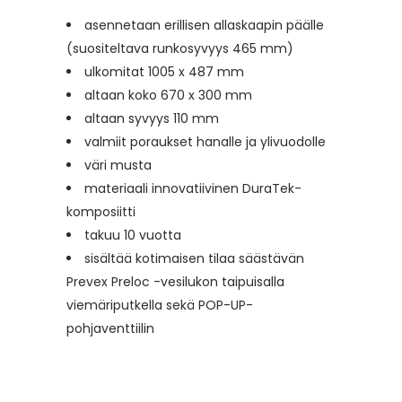
asennetaan erillisen allaskaapin päälle
(suositeltava runkosyvyys 465 mm)
ulkomitat 1005 x 487 mm
altaan koko 670 x 300 mm
altaan syvyys 110 mm
valmiit poraukset hanalle ja ylivuodolle
väri musta
materiaali innovatiivinen DuraTek-
komposiitti
takuu 10 vuotta
sisältää kotimaisen tilaa säästävän
Prevex Preloc -vesilukon taipuisalla
viemäriputkella sekä POP-UP-
pohjaventtiilin