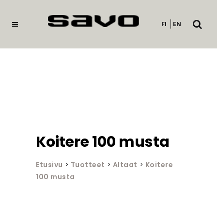
Avaa
FI
EN
haku
Koitere 100 musta
Etusivu
>
Tuotteet
>
Altaat
>
Koitere
100 musta