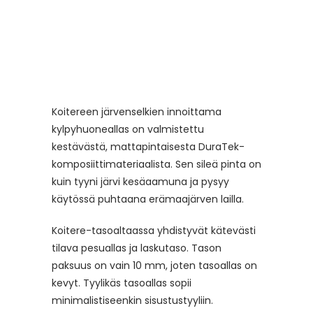
Koitereen järvenselkien innoittama
kylpyhuoneallas on valmistettu
kestävästä, mattapintaisesta DuraTek-
komposiittimateriaalista. Sen sileä pinta on
kuin tyyni järvi kesäaamuna ja pysyy
käytössä puhtaana erämaajärven lailla.
Koitere-tasoaltaassa yhdistyvät kätevästi
tilava pesuallas ja laskutaso. Tason
paksuus on vain 10 mm, joten tasoallas on
kevyt. Tyylikäs tasoallas sopii
minimalistiseenkin sisustustyyliin.