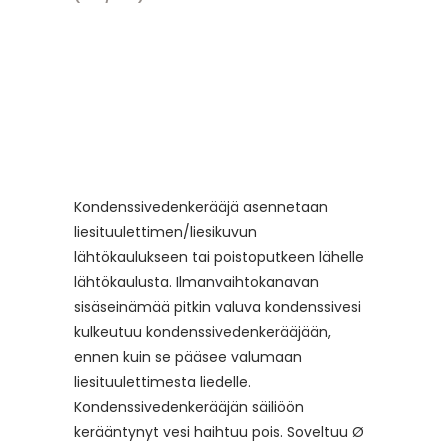
Kondenssivedenkerääjä asennetaan
liesituulettimen/liesikuvun
lähtökaulukseen tai poistoputkeen lähelle
lähtökaulusta. Ilmanvaihtokanavan
sisäseinämää pitkin valuva kondenssivesi
kulkeutuu kondenssivedenkerääjään,
ennen kuin se pääsee valumaan
liesituulettimesta liedelle.
Kondenssivedenkerääjän säiliöön
kerääntynyt vesi haihtuu pois. Soveltuu Ø