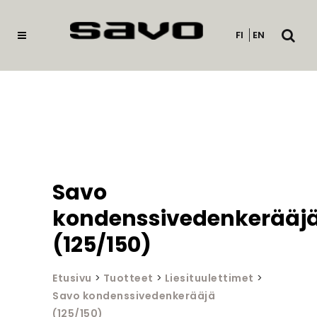
Avaa
FI
EN
haku
Savo
kondenssivedenkerääj
(125/150)
Etusivu
>
Tuotteet
>
Liesituulettimet
>
Savo kondenssivedenkerääjä
(125/150)