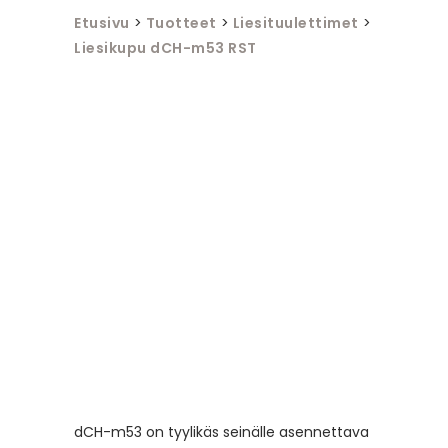
Etusivu
>
Tuotteet
>
Liesituulettimet
>
Liesikupu dCH-m53 RST
dCH-m53 on tyylikäs seinälle asennettava