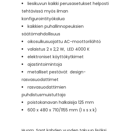
liesikuvun kaikki perusasetukset helposti
tehtävissä myös ilman
konfigurointityökalua
kaikkien puhallinnopeuksien
säätömahdollisuus
oikosulkusuojattu AC-moottorilähtö
valaistus 2 x 2,2 W, LED 4000 K
elektroniset käyttökytkimet
ajastintoimintoja
metalliset pestävät design-
rasvasuodattimet
rasvasuodattimien
puhdistusmuistuttaja
poistokanavan halkaisija 125 mm
600 x 480 x 710/1155 mm (l x s x k)
Huom. Saat kahden vuoden takuun lisäksi