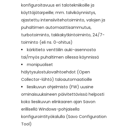
konfiguroitavuus eri talotekniikoille ja
käyttäjätarpeille; mm. talvikäynnistys,
ajastettu intensiivitehotoiminto, valojen ja
puhaltimen automaattisammutus,
turbotoiminto, takkakytkintoiminto, 24/7-
toiminto (eli ns. 0-ohitus)
kärkitieto venttiilin auki-asennosta
tai/myös puhaltimen ollessa käynnissä
monipuoliset
hälytysulostulovaihtoehdot (Open
Collector-lähtö) taloautomaatioille
liesikuvun ohjelmisto (FW) uusine
ominaisuuksineen päivitettävissä helposti
koko liesikuvun elinkaaren ajan Savon
erillisellä Windows-pohjaisella
konfigurointityökalulla (Savo Configuration
Tool)