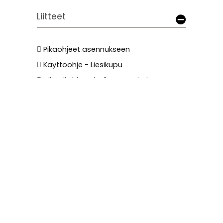
Liitteet
Pikaohjeet asennukseen
Käyttöohje - Liesikupu
Käyttöohje - Liesikuvun Toiminnot
Käyttöohje - Savo Configuration Tool
Swegon Smart sarjan iv-koneiden
kytkentäohjeet
AC-huippuimureiden nelijohdinkytkentä
EC-moottoreiden kytkentäohje
Kärkitieto-ohjaus ulkoisille toimilaitteille