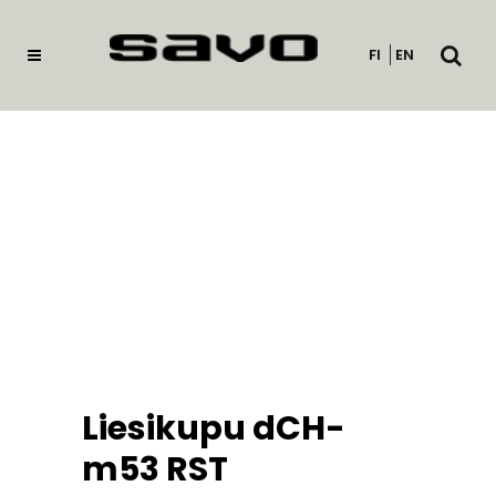
Avaa
FI
EN
haku
Liesikupu dCH-
m53 RST