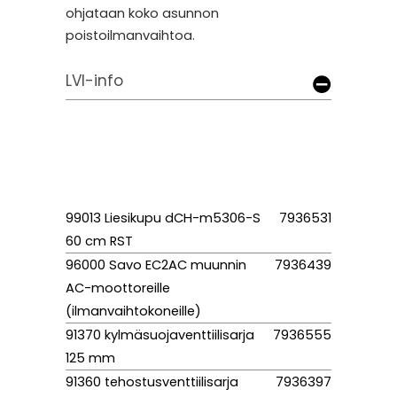
ohjataan koko asunnon
poistoilmanvaihtoa.
LVI-info
99013 Liesikupu dCH-m5306-S
7936531
60 cm RST
96000 Savo EC2AC muunnin
7936439
AC-moottoreille
(ilmanvaihtokoneille)
91370 kylmäsuojaventtiilisarja
7936555
125 mm
91360 tehostusventtiilisarja
7936397