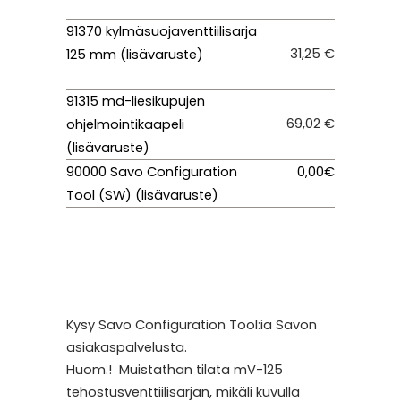
91370 kylmäsuojaventtiilisarja
31,25 €
125 mm (lisävaruste)
91315 md-liesikupujen
69,02 €
ohjelmointikaapeli
(lisävaruste)
90000 Savo Configuration
0,00€
Tool (SW) (lisävaruste)
Kysy Savo Configuration Tool:ia Savon
asiakaspalvelusta.
Huom.! Muistathan tilata mV-125
tehostusventtiilisarjan, mikäli kuvulla