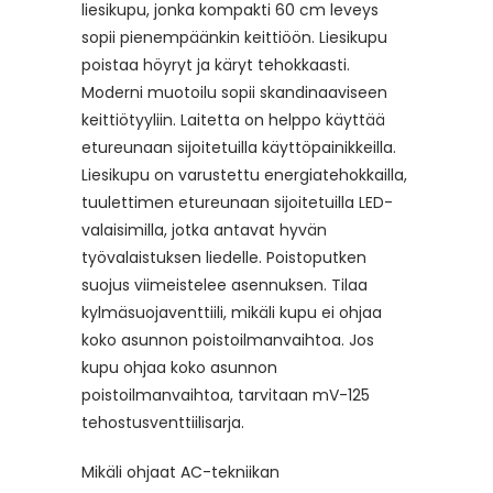
liesikupu, jonka kompakti 60 cm leveys
sopii pienempäänkin keittiöön. Liesikupu
poistaa höyryt ja käryt tehokkaasti.
Moderni muotoilu sopii skandinaaviseen
keittiötyyliin. Laitetta on helppo käyttää
etureunaan sijoitetuilla käyttöpainikkeilla.
Liesikupu on varustettu energiatehokkailla,
tuulettimen etureunaan sijoitetuilla LED-
valaisimilla, jotka antavat hyvän
työvalaistuksen liedelle. Poistoputken
suojus viimeistelee asennuksen. Tilaa
kylmäsuojaventtiili, mikäli kupu ei ohjaa
koko asunnon poistoilmanvaihtoa. Jos
kupu ohjaa koko asunnon
poistoilmanvaihtoa, tarvitaan mV-125
tehostusventtiilisarja.
Mikäli ohjaat AC-tekniikan