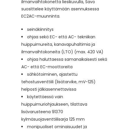
ilmanvaihtokonetta liesikuvulla, Savo
suosittelee käyttämään asennuksessa
EC2AC-muunninta.
seinäkiinnitys
ohjaa sekä EC- että AC- tekniikan
huippuimureita, kanavapuhaltimia ja
ilmanvaihtokoneita (LTO) (max. 420 VA)
ohjaa haluttaessa samanaikaisesti sekä
AC- että EC-moottoreita
sähkötoiminen, ajastettu
tehostusventtiili (lisätarvike, mV-125)
helposti jälkiasennettavissa
käytettäessä vain
huippuimuriohjaukseen, tilattava
lisävarusteena 91370
kylmäsuojaventtiilisarja 125 mm
monipuoliset ominaisuudet ja