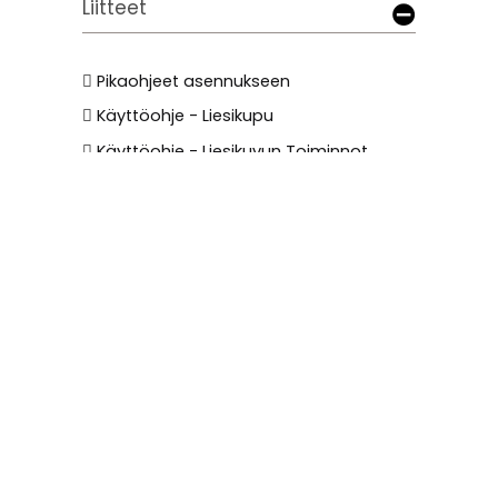
Liitteet
Pikaohjeet asennukseen
Käyttöohje - Liesikupu
Käyttöohje - Liesikuvun Toiminnot
Käyttöohje - Savo Configuration Tool
Swegon Smart sarjan iv-koneiden
kytkentäohjeet
AC-huippuimureiden nelijohdinkytkentä
EC-moottoreiden kytkentäohje
Kärkitieto-ohjaus ulkoisille toimilaitteille