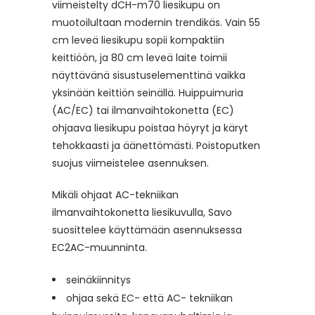
viimeistelty dCH-m70 liesikupu on
muotoilultaan modernin trendikäs. Vain 55
cm leveä liesikupu sopii kompaktiin
keittiöön, ja 80 cm leveä laite toimii
näyttävänä sisustuselementtinä vaikka
yksinään keittiön seinällä. Huippuimuria
(AC/EC) tai ilmanvaihtokonetta (EC)
ohjaava liesikupu poistaa höyryt ja käryt
tehokkaasti ja äänettömästi. Poistoputken
suojus viimeistelee asennuksen.
Mikäli ohjaat AC-tekniikan
ilmanvaihtokonetta liesikuvulla, Savo
suosittelee käyttämään asennuksessa
EC2AC-muunninta.
seinäkiinnitys
ohjaa sekä EC- että AC- tekniikan