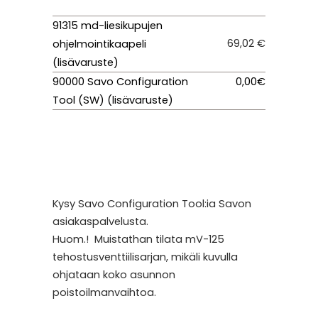
91315 md-liesikupujen
69,02 €
ohjelmointikaapeli
(lisävaruste)
90000 Savo Configuration
0,00€
Tool (SW) (lisävaruste)
Kysy Savo Configuration Tool:ia Savon
asiakaspalvelusta.
Huom.! Muistathan tilata mV-125
tehostusventtiilisarjan, mikäli kuvulla
ohjataan koko asunnon
poistoilmanvaihtoa.