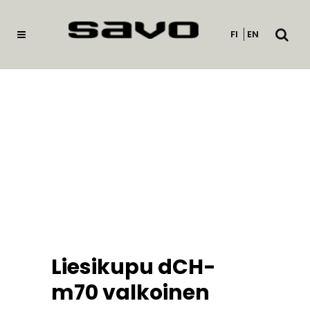
Avaa
FI
EN
haku
Liesikupu dCH-
m70 valkoinen