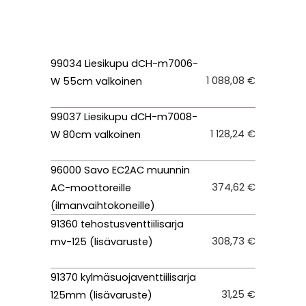
99034 Liesikupu dCH-m7006-
1 088,08 €
W 55cm valkoinen
99037 Liesikupu dCH-m7008-
1 128,24 €
W 80cm valkoinen
96000 Savo EC2AC muunnin
374,62 €
AC-moottoreille
(ilmanvaihtokoneille)
91360 tehostusventtiilisarja
308,73 €
mv-125 (lisävaruste)
91370 kylmäsuojaventtiilisarja
31,25 €
125mm (lisävaruste)