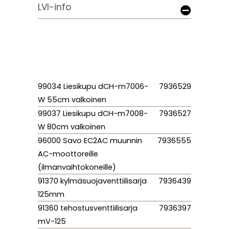
LVI-info
99034 Liesikupu dCH-m7006-
7936529
W 55cm valkoinen
99037 Liesikupu dCH-m7008-
7936527
W 80cm valkoinen
96000 Savo EC2AC muunnin
7936555
AC-moottoreille
(ilmanvaihtokoneille)
91370 kylmäsuojaventtiilisarja
7936439
125mm
91360 tehostusventtiilisarja
7936397
mV-125