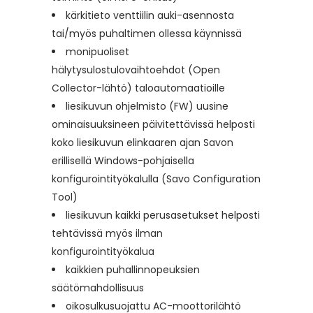
kärkitieto venttiilin auki-asennosta
tai/myös puhaltimen ollessa käynnissä
monipuoliset
hälytysulostulovaihtoehdot (Open
Collector-lähtö) taloautomaatioille
liesikuvun ohjelmisto (FW) uusine
ominaisuuksineen päivitettävissä helposti
koko liesikuvun elinkaaren ajan Savon
erillisellä Windows-pohjaisella
konfigurointityökalulla (Savo Configuration
Tool)
liesikuvun kaikki perusasetukset helposti
tehtävissä myös ilman
konfigurointityökalua
kaikkien puhallinnopeuksien
säätömahdollisuus
oikosulkusuojattu AC-moottorilähtö