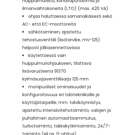
huippuimureita, kanavapuhaltimia ja
ilmanvaihtokoneita (LTO) (max. 420 VA)
ohjaa haluttaessa samanaikaisesti sekä
AC- että EC-moottoreita
sähkötoiminen, ajastettu
tehostusventtiili (lisätarvike, mV-125)
helposti jälkiasennettavissa
käytettäessä vain
huippuimuriohjaukseen, tilattava
lisävarusteena 91370
kylmäsuojaventtiilisarja 125 mm
monipuoliset ominaisuudet ja
konfiguroitavuus eri talotekniikoille ja
käyttäjätarpeille; mm. talvikäynnistys,
ajastettu intensiivitehotoiminto, valojen ja
puhaltimen automaattisammutus,
turbotoiminto, takkakytkintoiminto, 24/7-
toiminto (eli ns. 0-ohitus)