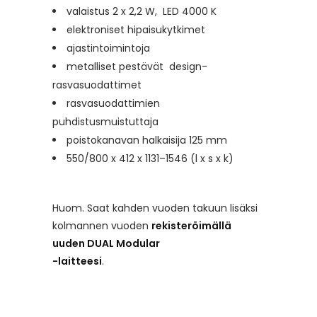
valaistus 2 x 2,2 W, LED 4000 K
elektroniset hipaisukytkimet
ajastintoimintoja
metalliset pestävät design-
rasvasuodattimet
rasvasuodattimien
puhdistusmuistuttaja
poistokanavan halkaisija 125 mm
550/800 x 412 x 1131–1546 (l x s x k)
Huom. Saat kahden vuoden takuun lisäksi
kolmannen vuoden
rekisteröimällä
uuden DUAL Modular
-laitteesi
.