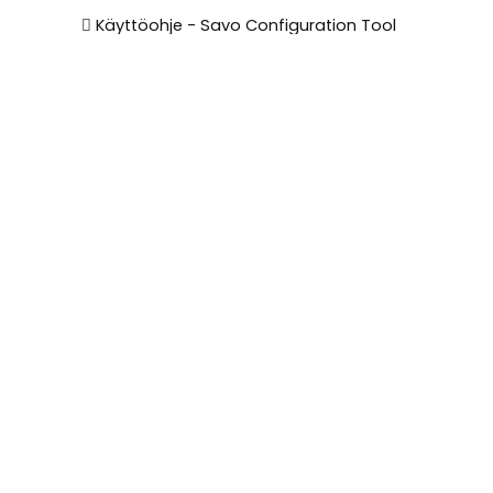
Käyttöohje - Savo Configuration Tool
Swegon Smart sarjan iv-koneiden
kytkentäohjeet
AC-huippuimureiden nelijohdinkytkentä
EC-moottorien kytkentäohje
Kärkitieto-ohjaus ulkoisille toimilaitteille