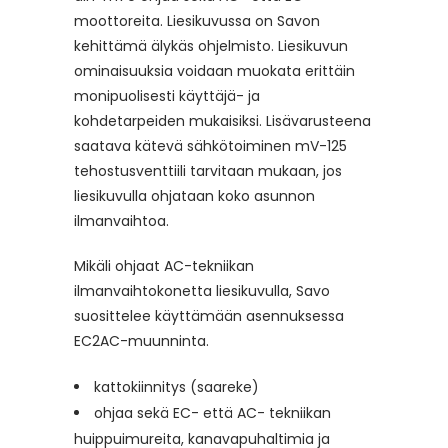
moottoreita. Liesikuvussa on Savon
kehittämä älykäs ohjelmisto. Liesikuvun
ominaisuuksia voidaan muokata erittäin
monipuolisesti käyttäjä- ja
kohdetarpeiden mukaisiksi. Lisävarusteena
saatava kätevä sähkötoiminen mV-125
tehostusventtiili tarvitaan mukaan, jos
liesikuvulla ohjataan koko asunnon
ilmanvaihtoa.
Mikäli ohjaat AC-tekniikan
ilmanvaihtokonetta liesikuvulla, Savo
suosittelee käyttämään asennuksessa
EC2AC-muunninta.
kattokiinnitys (saareke)
ohjaa sekä EC- että AC- tekniikan
huippuimureita, kanavapuhaltimia ja