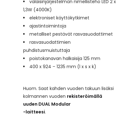
valaisinjärjestelmän nimellisteho LED 2 x
1,3W (4000K)
elektroniset käyttökytkimet
ajastintoimintoja
metalliset pestävät rasvasuodattimet
rasvasuodattimien
puhdistusmuistuttaja
poistokanavan halkaisija 125 mm
400 x 924 – 1235 mm (l x s x k)
Huom. Saat kahden vuoden takuun lisäksi
kolmannen vuoden
rekisteröimällä
uuden DUAL Modular
-laitteesi
.