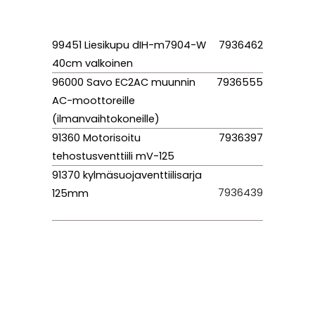
99451 Liesikupu dIH-m7904-W
7936462
40cm valkoinen
96000 Savo EC2AC muunnin
7936555
AC-moottoreille
(ilmanvaihtokoneille)
91360 Motorisoitu
7936397
tehostusventtiili mV-125
91370 kylmäsuojaventtiilisarja
7936439
125mm