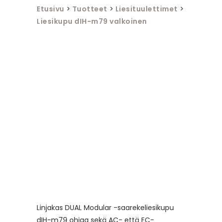
Etusivu
>
Tuotteet
>
Liesituulettimet
>
Liesikupu dIH-m79 valkoinen
Linjakas DUAL Modular -saarekeliesikupu
dIH-m79 ohjaa sekä AC- että EC-