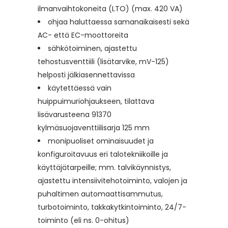
ilmanvaihtokoneita (LTO) (max. 420 VA)
ohjaa haluttaessa samanaikaisesti sekä
AC- että EC-moottoreita
sähkötoiminen, ajastettu
tehostusventtiili (lisätarvike, mV-125)
helposti jälkiasennettavissa
käytettäessä vain
huippuimuriohjaukseen, tilattava
lisävarusteena 91370
kylmäsuojaventtiilisarja 125 mm
monipuoliset ominaisuudet ja
konfiguroitavuus eri talotekniikoille ja
käyttäjätarpeille; mm. talvikäynnistys,
ajastettu intensiivitehotoiminto, valojen ja
puhaltimen automaattisammutus,
turbotoiminto, takkakytkintoiminto, 24/7-
toiminto (eli ns. 0-ohitus)