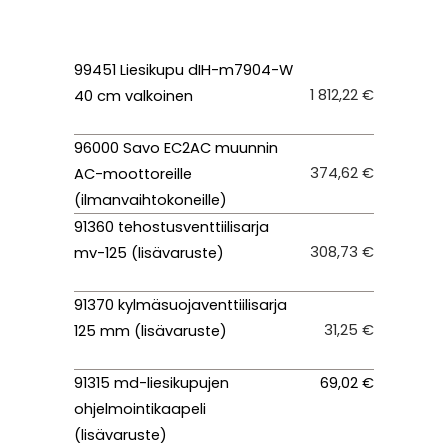
99451 Liesikupu dIH-m7904-W
1 812,22 €
40 cm valkoinen
96000 Savo EC2AC muunnin
374,62 €
AC-moottoreille
(ilmanvaihtokoneille)
91360 tehostusventtiilisarja
308,73 €
mv-125 (lisävaruste)
91370 kylmäsuojaventtiilisarja
31,25 €
125 mm (lisävaruste)
91315 md-liesikupujen
69,02 €
ohjelmointikaapeli
(lisävaruste)