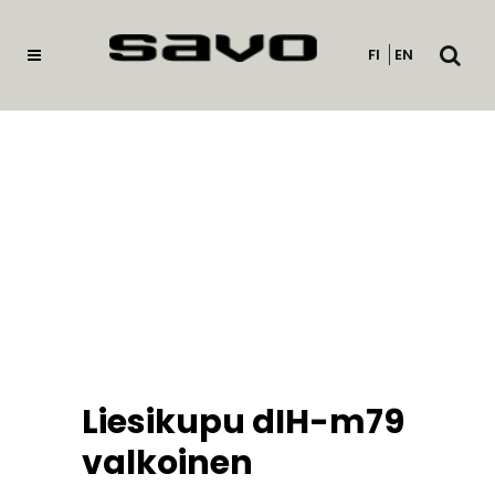
Avaa
FI
EN
haku
Liesikupu dIH-m79
valkoinen