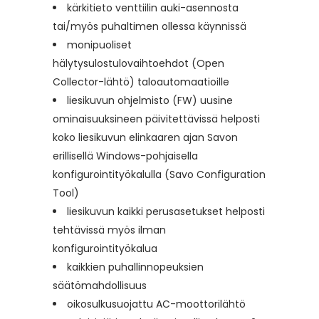
kärkitieto venttiilin auki-asennosta
tai/myös puhaltimen ollessa käynnissä
monipuoliset
hälytysulostulovaihtoehdot (Open
Collector-lähtö) taloautomaatioille
liesikuvun ohjelmisto (FW) uusine
ominaisuuksineen päivitettävissä helposti
koko liesikuvun elinkaaren ajan Savon
erillisellä Windows-pohjaisella
konfigurointityökalulla (Savo Configuration
Tool)
liesikuvun kaikki perusasetukset helposti
tehtävissä myös ilman
konfigurointityökalua
kaikkien puhallinnopeuksien
säätömahdollisuus
oikosulkusuojattu AC-moottorilähtö