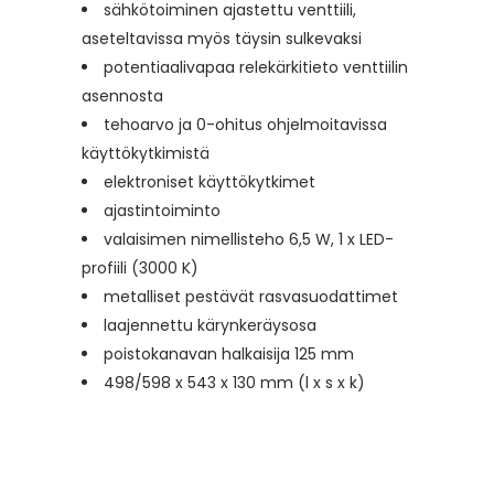
sähkötoiminen ajastettu venttiili,
aseteltavissa myös täysin sulkevaksi
potentiaalivapaa relekärkitieto venttiilin
asennosta
tehoarvo ja 0-ohitus ohjelmoitavissa
käyttökytkimistä
elektroniset käyttökytkimet
ajastintoiminto
valaisimen nimellisteho 6,5 W, 1 x LED-
profiili (3000 K)
metalliset pestävät rasvasuodattimet
laajennettu kärynkeräysosa
poistokanavan halkaisija 125 mm
498/598 x 543 x 130 mm (l x s x k)