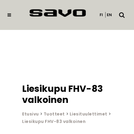
Avaa
FI
EN
haku
Liesikupu FHV-83
valkoinen
Etusivu
>
Tuotteet
>
Liesituulettimet
>
Liesikupu FHV-83 valkoinen