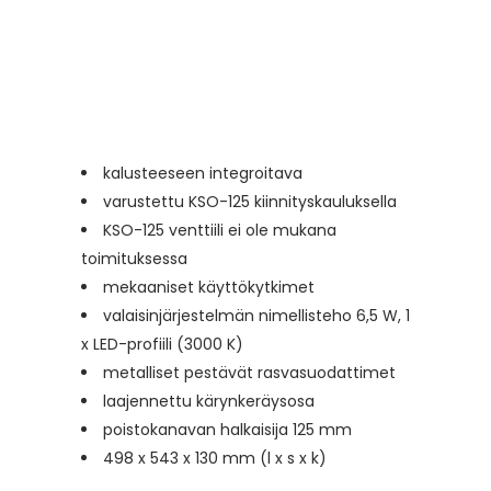
kalusteeseen integroitava
varustettu KSO-125 kiinnityskauluksella
KSO-125 venttiili ei ole mukana
toimituksessa
mekaaniset käyttökytkimet
valaisinjärjestelmän nimellisteho 6,5 W, 1
x LED-profiili (3000 K)
metalliset pestävät rasvasuodattimet
laajennettu kärynkeräysosa
poistokanavan halkaisija 125 mm
498 x 543 x 130 mm (l x s x k)