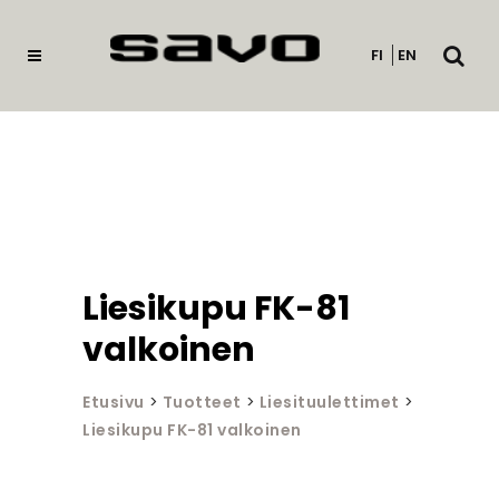
Avaa
FI
EN
haku
Liesikupu FK-81
valkoinen
Etusivu
>
Tuotteet
>
Liesituulettimet
>
Liesikupu FK-81 valkoinen