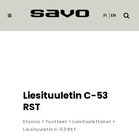
Avaa
FI
EN
haku
Liesituuletin C-53
RST
Etusivu
>
Tuotteet
>
Liesituulettimet
>
Liesituuletin C-53 RST