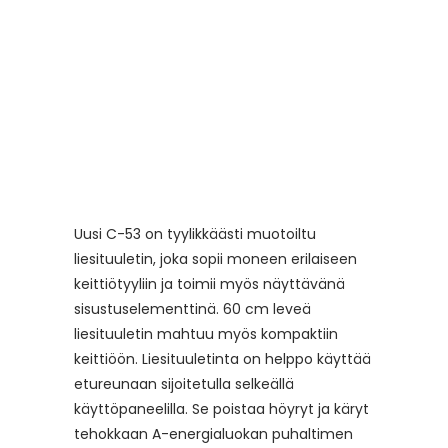
Uusi C-53 on tyylikkäästi muotoiltu
liesituuletin, joka sopii moneen erilaiseen
keittiötyyliin ja toimii myös näyttävänä
sisustuselementtinä. 60 cm leveä
liesituuletin mahtuu myös kompaktiin
keittiöön. Liesituuletinta on helppo käyttää
etureunaan sijoitetulla selkeällä
käyttöpaneelilla. Se poistaa höyryt ja käryt
tehokkaan A-energialuokan puhaltimen