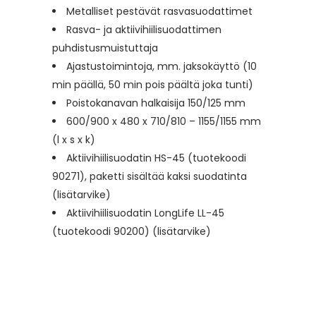
Metalliset pestävät rasvasuodattimet
Rasva- ja aktiivihiilisuodattimen
puhdistusmuistuttaja
Ajastustoimintoja, mm. jaksokäyttö (10
min päällä, 50 min pois päältä joka tunti)
Poistokanavan halkaisija 150/125 mm
600/900 x 480 x 710/810 – 1155/1155 mm
(l x s x k)
Aktiivihiilisuodatin HS-45 (tuotekoodi
90271), paketti sisältää kaksi suodatinta
(lisätarvike)
Aktiivihiilisuodatin LongLife LL-45
(tuotekoodi 90200) (lisätarvike)