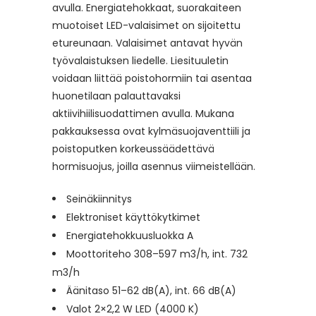
avulla. Energiatehokkaat, suorakaiteen
muotoiset LED-valaisimet on sijoitettu
etureunaan. Valaisimet antavat hyvän
työvalaistuksen liedelle. Liesituuletin
voidaan liittää poistohormiin tai asentaa
huonetilaan palauttavaksi
aktiivihiilisuodattimen avulla. Mukana
pakkauksessa ovat kylmäsuojaventtiili ja
poistoputken korkeussäädettävä
hormisuojus, joilla asennus viimeistellään.
Seinäkiinnitys
Elektroniset käyttökytkimet
Energiatehokkuusluokka A
Moottoriteho 308–597 m3/h, int. 732
m3/h
Äänitaso 51–62 dB(A), int. 66 dB(A)
Valot 2×2,2 W LED (4000 K)