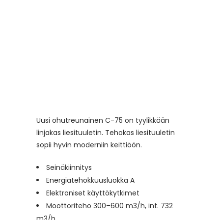
Uusi ohutreunainen C-75 on tyylikkään
linjakas liesituuletin. Tehokas liesituuletin
sopii hyvin moderniin keittiöön.
Seinäkiinnitys
Energiatehokkuusluokka A
Elektroniset käyttökytkimet
Moottoriteho 300–600 m3/h, int. 732
m3/h