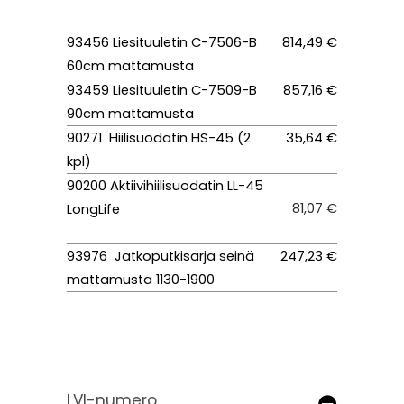
93456 Liesituuletin C-7506-B
814,49 €
60cm mattamusta
93459 Liesituuletin C-7509-B
857,16 €
90cm mattamusta
90271 Hiilisuodatin HS-45 (2
35,64 €
kpl)
90200 Aktiivihiilisuodatin LL-45
81,07 €
LongLife
93976 Jatkoputkisarja seinä
247,23 €
mattamusta 1130-1900
LVI-numero