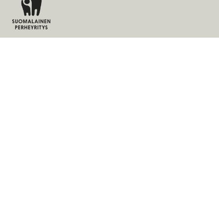
Tuotteet
Palvelut
Ratkaisut
Yritys
Laskutusosoite
Ajankohtaista
Evästeet
Tietosuojaseloste