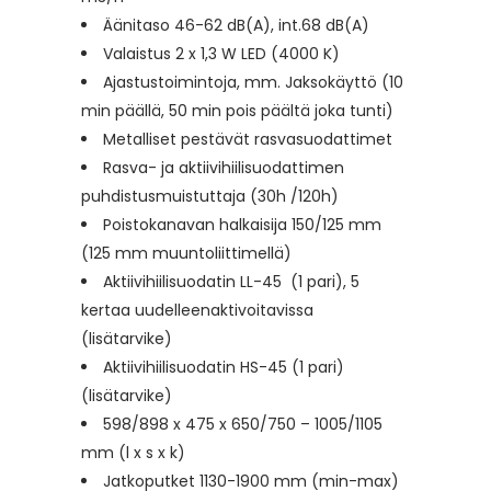
Äänitaso 46-62 dB(A), int.68 dB(A)
Valaistus 2 x 1,3 W LED (4000 K)
Ajastustoimintoja, mm. Jaksokäyttö (10
min päällä, 50 min pois päältä joka tunti)
Metalliset pestävät rasvasuodattimet
Rasva- ja aktiivihiilisuodattimen
puhdistusmuistuttaja (30h /120h)
Poistokanavan halkaisija 150/125 mm
(125 mm muuntoliittimellä)
Aktiivihiilisuodatin LL-45 (1 pari), 5
kertaa uudelleenaktivoitavissa
(lisätarvike)
Aktiivihiilisuodatin HS-45 (1 pari)
(lisätarvike)
598/898 x 475 x 650/750 – 1005/1105
mm (l x s x k)
Jatkoputket 1130-1900 mm (min-max)