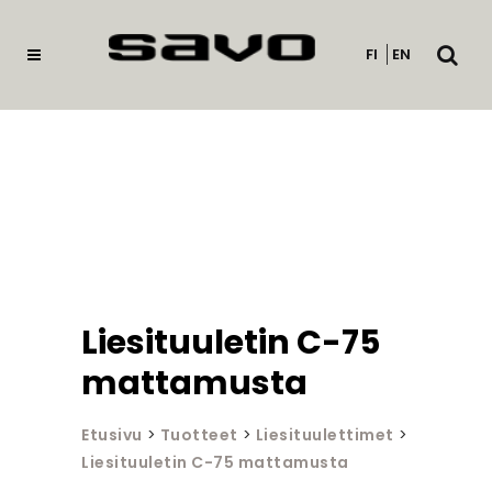
Avaa
FI
EN
haku
Liesituuletin C-75
mattamusta
Etusivu
>
Tuotteet
>
Liesituulettimet
>
Liesituuletin C-75 mattamusta