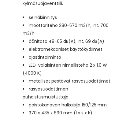
kylmäsuojaventtiili.
seinäkiinnitys
moottoriteho 280-570 m3/h, int. 700
m3/h
äänitaso 48-65 dB(A), int. 69 dB(A)
elektromekaaniset käyttökytkimet
ajastintoiminto
LED-valaisinten nimellisteho 2 x 1,0 W
(4000 K)
metalliset pestävät rasvasuodattimet
rasvasuodattimen
puhdistusmuistuttaja
poistokanavan halkaisija 150/125 mm
370 x 435 x 890 mm (l x s x k)