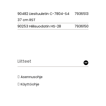
90482 Liesituuletin C-7804-S4
7936513
37 cm RST
90253 Hiilisuodatin HS-28
7936150
Liitteet
Asennusohje
Käyttöohje