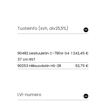
Tuoteinfo (svh, alv25,5%)
90482 Liesituuletin C-7804-S4
1 242,45 €
37 cm RST
90253 Hiilisuodatin HS-28
62,75 €
LVI-numero