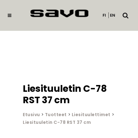
Avaa
FI
EN
haku
Liesituuletin C-78
RST 37 cm
Etusivu
>
Tuotteet
>
Liesituulettimet
>
Liesituuletin C-78 RST 37 cm