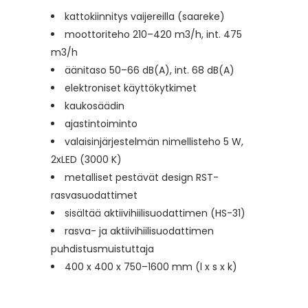
kattokiinnitys vaijereilla (saareke)
moottoriteho 210–420 m3/h, int. 475
m3/h
äänitaso 50–66 dB(A), int. 68 dB(A)
elektroniset käyttökytkimet
kaukosäädin
ajastintoiminto
valaisinjärjestelmän nimellisteho 5 W,
2xLED (3000 K)
metalliset pestävät design RST-
rasvasuodattimet
sisältää aktiivihiilisuodattimen (HS-31)
rasva- ja aktiivihiilisuodattimen
puhdistusmuistuttaja
400 x 400 x 750–1600 mm (l x s x k)