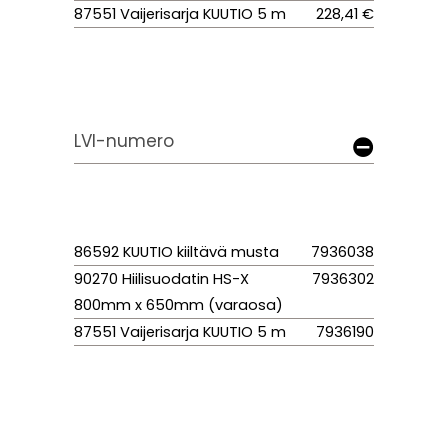
87551 Vaijerisarja KUUTIO 5 m
228,41 €
LVI-numero
86592 KUUTIO kiiltävä musta
7936038
90270 Hiilisuodatin HS-X
7936302
800mm x 650mm (varaosa)
87551 Vaijerisarja KUUTIO 5 m
7936190