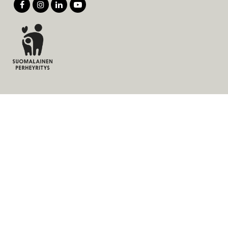
Tuotteet
Palvelut
Ratkaisut
Yritys
Laskutusosoite
Ajankohtaista
Evästeet