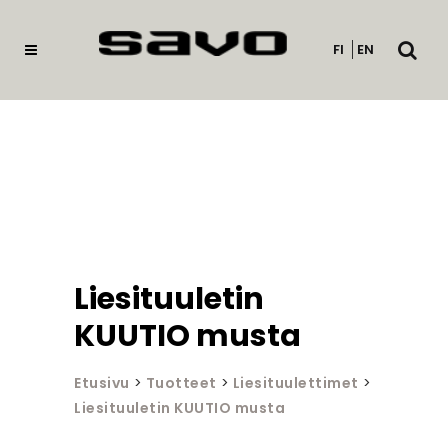
Avaa
FI
EN
haku
Liesituuletin
KUUTIO musta
Etusivu
>
Tuotteet
>
Liesituulettimet
>
Liesituuletin KUUTIO musta