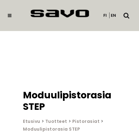
Avaa
FI
EN
haku
Moduulipistorasia
STEP
Etusivu
>
Tuotteet
>
Pistorasiat
>
Moduulipistorasia STEP