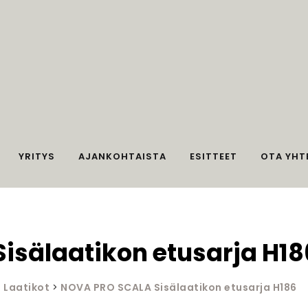
YRITYS
AJANKOHTAISTA
ESITTEET
OTA YHT
isälaatikon etusarja H18
>
Laatikot
>
NOVA PRO SCALA Sisälaatikon etusarja H186