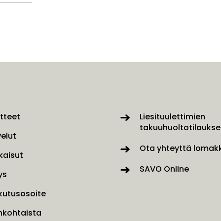
tteet
Liesituulettimien
takuuhuoltotilaukse
velut
Ota yhteyttä lomakk
kaisut
SAVO Online
ys
kutusosoite
nkohtaista