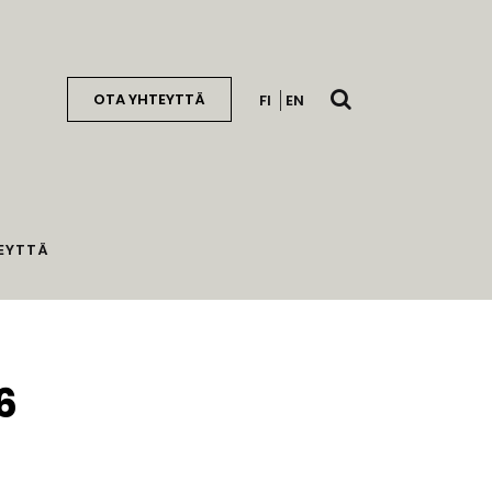
Avaa
OTA YHTEYTTÄ
FI
EN
haku
EYTTÄ
6