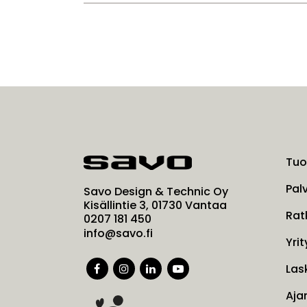
Tuo
Pal
Savo Design & Technic Oy
Kisällintie 3, 01730 Vantaa
Rat
0207 181 450
info@savo.fi
Yrit
Las
Aja