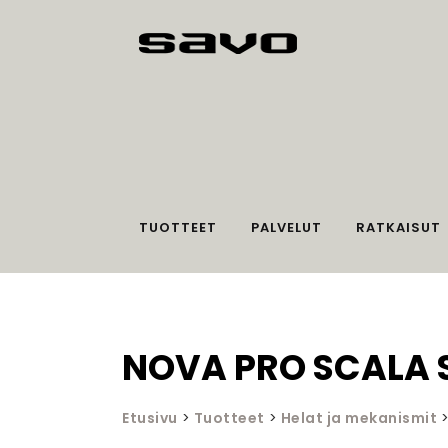
TUOTTEET
PALVELUT
RATKAISUT
NOVA PRO SCALA S
Etusivu
>
Tuotteet
>
Helat ja mekanismit