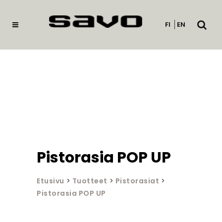
Avaa
FI
EN
haku
Pistorasia POP UP
Etusivu
>
Tuotteet
>
Pistorasiat
>
Pistorasia POP UP