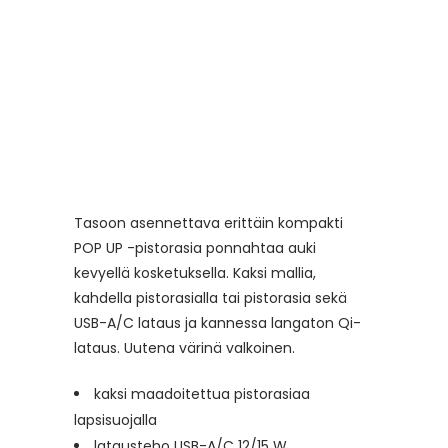
Tasoon asennettava erittäin kompakti
POP UP -pistorasia ponnahtaa auki
kevyellä kosketuksella. Kaksi mallia,
kahdella pistorasialla tai pistorasia sekä
USB-A/C lataus ja kannessa langaton Qi-
lataus. Uutena värinä valkoinen.
kaksi maadoitettua pistorasiaa
lapsisuojalla
latausteho USB-A/C 12/15 W