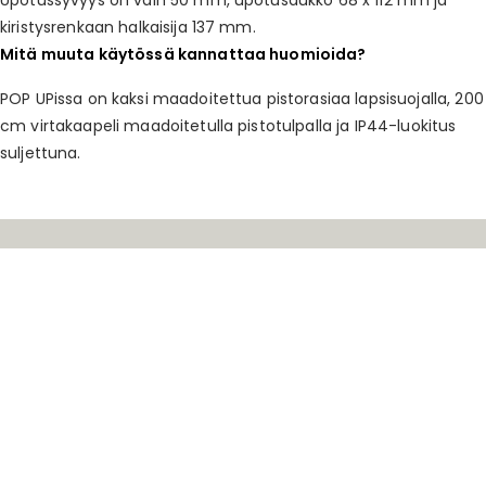
Upotussyvyys on vain 50 mm, upotusaukko 68 x 112 mm ja
kiristysrenkaan halkaisija 137 mm.
Mitä muuta käytössä kannattaa huomioida?
POP UPissa on kaksi maadoitettua pistorasiaa lapsisuojalla, 200
cm virtakaapeli maadoitetulla pistotulpalla ja IP44-luokitus
suljettuna.
Savo Design & Technic Oy
Kisällintie 3, 01730 Vantaa
0207 181 450