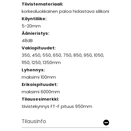
Tiivistemateriaali:
korkealuokkainen paloa hidastava silikoni
Käyntiliike:
5-20mm
Äänieristys:
48dB
Vakiopituudet:
350, 450, 550, 650, 750, 850, 950, 1050,
1150, 1250, 1350mm
Lyhennys:
maksimi 100mm
Erikoispituudet:
maksimi 6000mm
Tilausesimerkki:
tiivistekynnys FT-F pituus 950mm
Tilausinfo