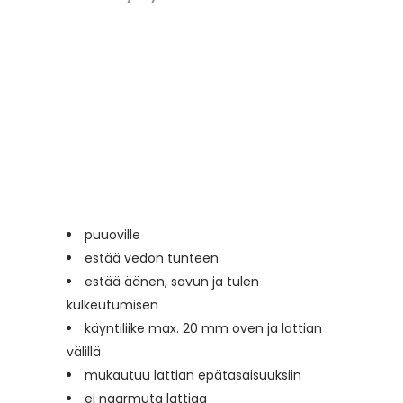
puuoville
estää vedon tunteen
estää äänen, savun ja tulen
kulkeutumisen
käyntiliike max. 20 mm oven ja lattian
välillä
mukautuu lattian epätasaisuuksiin
ei naarmuta lattiaa