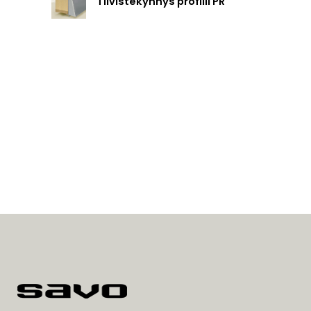
Tiivistekynnys profiili PR