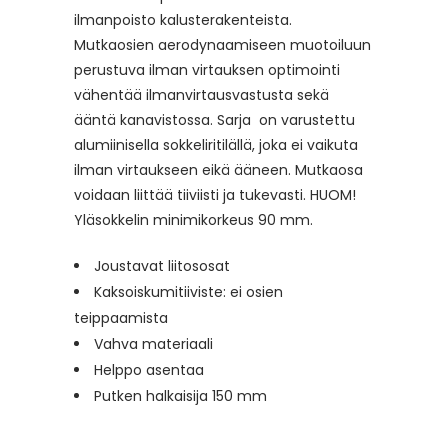
ilmanpoisto kalusterakenteista
.
Mutkaosien aerodynaamiseen muotoiluun
perustuv
a
ilman virtauksen optimointi
vähentää ilmanvirtausvastusta sekä
ääntä kanavistossa.
Sarja on varustettu
alumiinisella sokkeliritilällä, joka ei vaikuta
ilman virtaukseen eikä ääneen. M
utkaosa
voidaan liittää tiiviisti ja tukevasti. HUOM!
Yläsokkelin minimikorkeus 90 mm.
Joustavat liitososat
Kaksoiskumitiiviste: ei osien
teippaamista
Vahva materiaali
Helppo asentaa
Putken halkaisija 150 mm