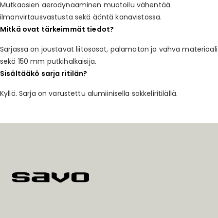
Mutkaosien aerodynaaminen muotoilu vähentää
ilmanvirtausvastusta sekä ääntä kanavistossa.
Mitkä ovat tärkeimmät tiedot?
Sarjassa on joustavat liitososat, palamaton ja vahva materiaali
sekä 150 mm putkihalkaisija.
Sisältääkö sarja ritilän?
Kyllä. Sarja on varustettu alumiinisella sokkeliritilällä.