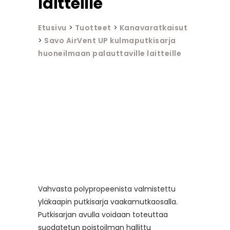
laitteille
Etusivu
>
Tuotteet
>
Kanavaratkaisut
>
Savo AirVent UP kulmaputkisarja
huoneilmaan palauttaville laitteille
Vahvasta polypropeenista valmistettu
yläkaapin putkisarja vaakamutkaosalla.
Putkisarjan avulla voidaan toteuttaa
suodatetun poistoilman hallittu