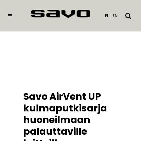
Avaa
FI
EN
haku
Savo AirVent UP
kulmaputkisarja
huoneilmaan
palauttaville