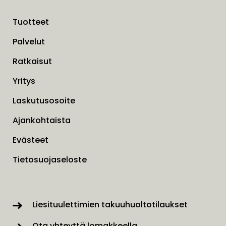
Tuotteet
Palvelut
Ratkaisut
Yritys
Laskutusosoite
Ajankohtaista
Evästeet
Tietosuojaseloste
Liesituulettimien takuuhuoltotilaukset
Ota yhteyttä lomakkeella