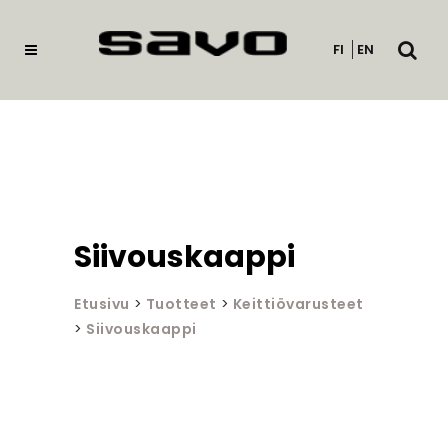
Avaa
FI
EN
haku
Siivouskaappi
Etusivu
>
Tuotteet
>
Keittiövarusteet
>
Siivouskaappi