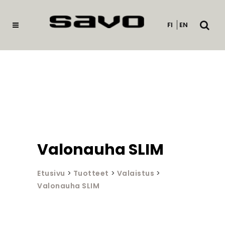
Avaa
FI
EN
haku
Valonauha SLIM
Etusivu
>
Tuotteet
>
Valaistus
>
Valonauha SLIM