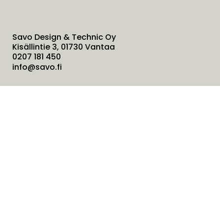
Savo Design & Technic Oy
Kisällintie 3, 01730 Vantaa
0207 181 450
info@savo.fi
Tuotteet