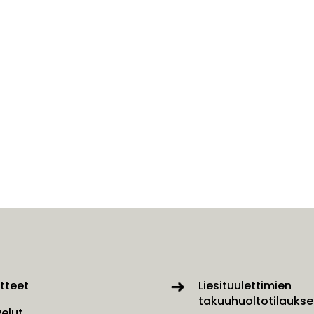
tteet
Liesituulettimien
takuuhuoltotilaukse
velut