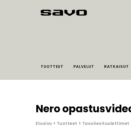
TUOTTEET
PALVELUT
RATKAISUT
Nero opastusvide
Etusivu
>
Tuotteet
>
Tasoliesituulettimet