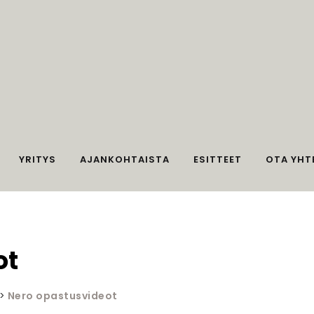
YRITYS
AJANKOHTAISTA
ESITTEET
OTA YHT
ot
>
Nero opastusvideot