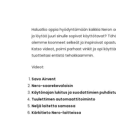
Haluatko oppia hyödyntämään kaikkia Neron o
ja löytää juuri sinulle sopivat käyttötavat? Tä
olemme koonneet selkeät ja inspiroivat opastu
Katso videot, poimi parhaat vinkit ja opi käyt
tuotteitasi entistä tehokkaammin.
Videot:
Savo Airvent
Nero-saarekevalaisin
Käytönajan lukitus ja suodattimien puhdist
Tuulettimen automaattitoiminto
Neljä laitetta samassa
Kärkitieto Nero-laitteissa