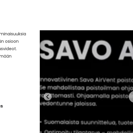
minaisuuksia
hän osioon
svideot.
tämään
us