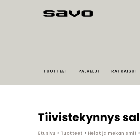
TUOTTEET
PALVELUT
RATKAISUT
Tiivistekynnys sa
Etusivu
>
Tuotteet
>
Helat ja mekanismit