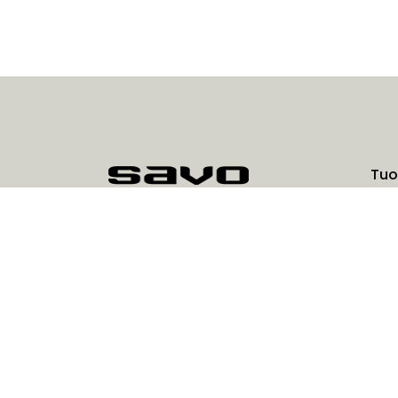
Tuo
Pal
Savo Design & Technic Oy
Kisällintie 3, 01730 Vantaa
Rat
0207 181 450
info@savo.fi
Yrit
Las
Aja
Evä