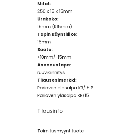
Mitat:
250 x 15 x 15mm
Urakoko:
15mm (R15mm)
Tapin käyntiliike:
15mm
Säätö:
+10mm/-15mm
Asennustapa:
ruuvikiinnitys
Tilausesimerkki:
Parioven alasalpa KR/15 P
Parioven yläsalpa KR/15
Tilausinfo
Toimitusmyyntituote