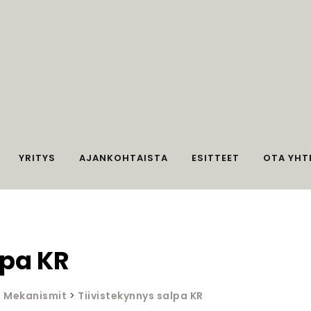
YRITYS
AJANKOHTAISTA
ESITTEET
OTA YHT
lpa KR
>
Mekanismit
>
Tiivistekynnys salpa KR