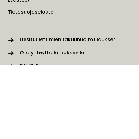
Tietosuojaseloste
Liesituulettimien takuuhuoltotilaukset
Ota yhteyttä lomakkeella
SAVO Online
Tilaa uutiskirjeemme
Nimi
*