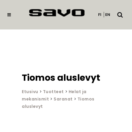
Avaa
FI
EN
haku
Tiomos aluslevyt
Etusivu
>
Tuotteet
>
Helat ja
mekanismit
>
Saranat
>
Tiomos
aluslevyt