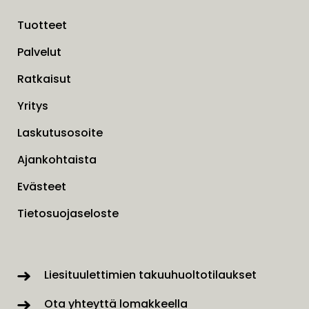
Tuotteet
Palvelut
Ratkaisut
Yritys
Laskutusosoite
Ajankohtaista
Evästeet
Tietosuojaseloste
Liesituulettimien takuuhuoltotilaukset
Ota yhteyttä lomakkeella