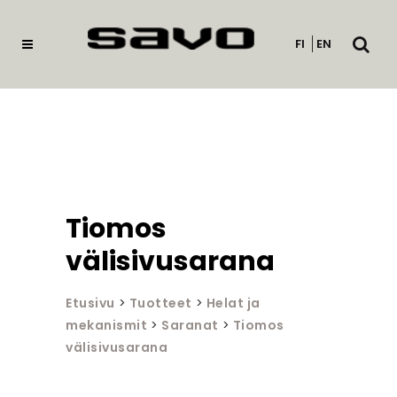
Avaa
FI
EN
haku
Tiomos
välisivusarana
Etusivu
>
Tuotteet
>
Helat ja
mekanismit
>
Saranat
>
Tiomos
välisivusarana