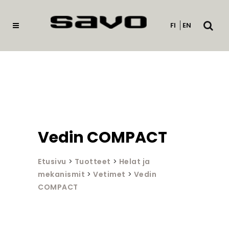
Avaa
FI
EN
haku
Vedin COMPACT
Etusivu
>
Tuotteet
>
Helat ja
mekanismit
>
Vetimet
>
Vedin
COMPACT