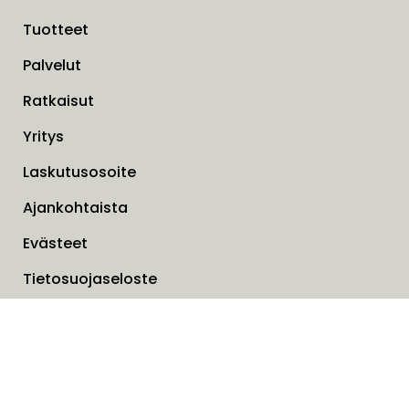
Tuotteet
Palvelut
Ratkaisut
Yritys
Laskutusosoite
Ajankohtaista
Evästeet
Tietosuojaseloste
Liesituulettimien takuuhuoltotilaukset
Ota yhteyttä lomakkeella