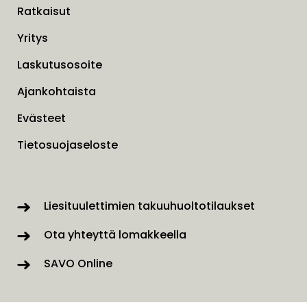
Ratkaisut
Yritys
Laskutusosoite
Ajankohtaista
Evästeet
Tietosuojaseloste
Liesituulettimien takuuhuoltotilaukset
Ota yhteyttä lomakkeella
SAVO Online