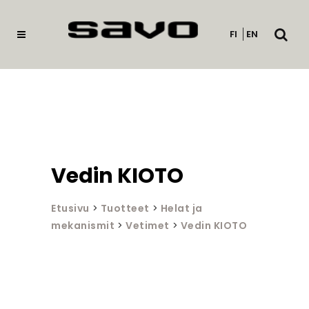
Avaa
FI
EN
haku
Vedin KIOTO
Etusivu
>
Tuotteet
>
Helat ja
mekanismit
>
Vetimet
>
Vedin KIOTO