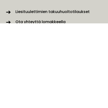
Liesituulettimien takuuhuoltotilaukset
Ota yhteyttä lomakkeella
SAVO Online
Tilaa uutiskirjeemme
Nimi
*
Sähköposti
*