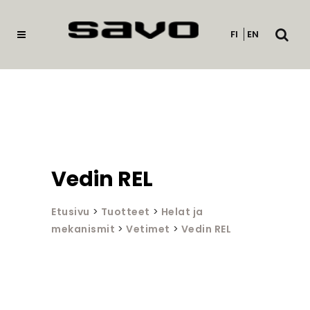
Avaa
FI
EN
haku
Vedin REL
Etusivu
>
Tuotteet
>
Helat ja
mekanismit
>
Vetimet
>
Vedin REL