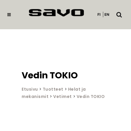
Avaa
FI
EN
haku
Vedin TOKIO
Etusivu
>
Tuotteet
>
Helat ja
mekanismit
>
Vetimet
>
Vedin TOKIO