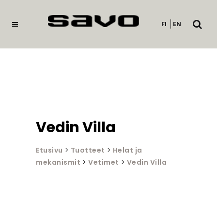
Avaa
FI
EN
haku
Vedin Villa
Etusivu
>
Tuotteet
>
Helat ja
mekanismit
>
Vetimet
>
Vedin Villa