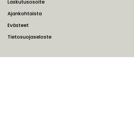
Laskutusosoite
Ajankohtaista
Evästeet
Tietosuojaseloste
Liesituulettimien takuuhuoltotilaukset
Ota yhteyttä lomakkeella
SAVO Online
Tilaa uutiskirjeemme
Nimi
*