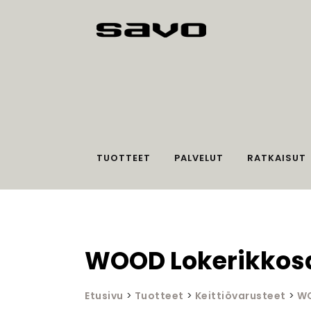
TUOTTEET
PALVELUT
RATKAISUT
WOOD Lokerikkosa
Etusivu
>
Tuotteet
>
Keittiövarusteet
>
WO