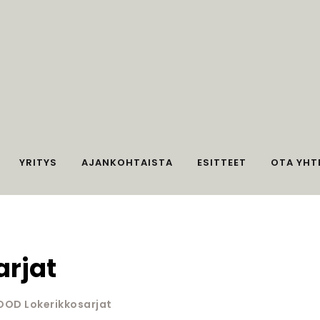
YRITYS
AJANKOHTAISTA
ESITTEET
OTA YHT
rjat
OD Lokerikkosarjat