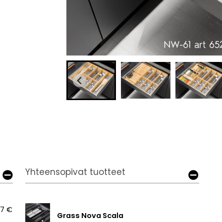
Yhteensopivat tuotteet
17 €
Grass Nova Scala