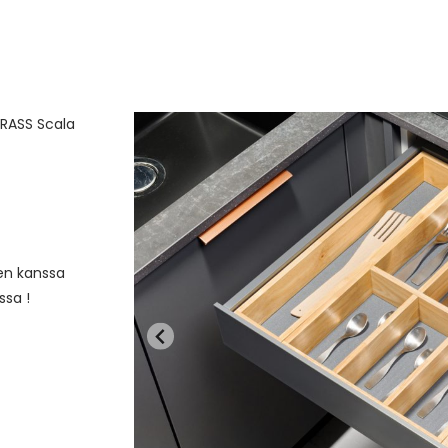
GRASS Scala
en kanssa
ssa !