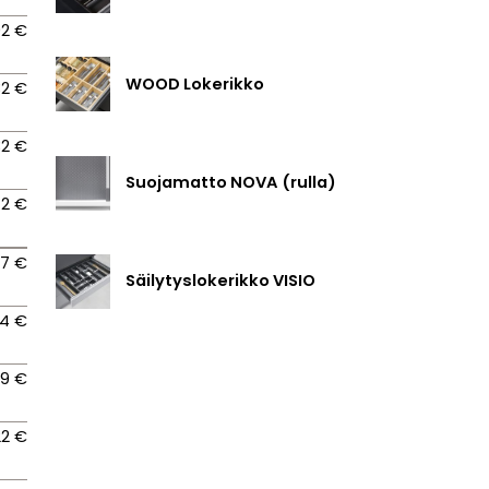
92 €
WOOD Lokerikko
32 €
,32 €
Suojamatto NOVA (rulla)
72 €
17 €
Säilytyslokerikko VISIO
04 €
29 €
22 €