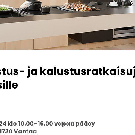
stus- ja kalustusratkaisu
ille
024 klo 10.00–16.00 vapaa pääsy
 01730 Vantaa