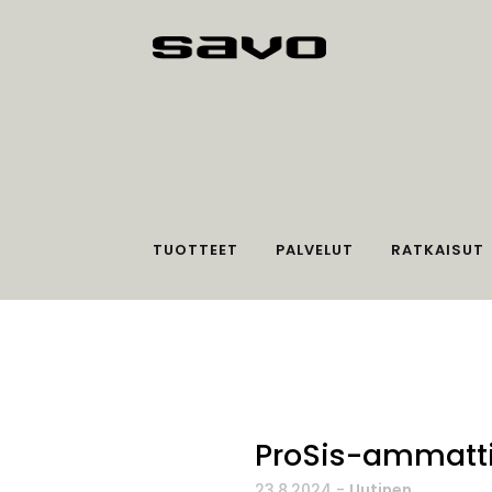
TUOTTEET
PALVELUT
RATKAISUT
ProSis-ammatti
23.8.2024
-
Uutinen