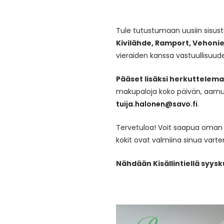
Tule tutustumaan uusiin sisust
Kivilähde, Ramport, Veho
vieraiden kanssa vastuullisuude
Pääset lisäksi herkuttelem
makupaloja koko päivän, aamus
tuija.halonen@savo.fi
.
Tervetuloa! Voit saapua oman a
kokit ovat valmiina sinua varte
Nähdään Kisällintiellä syys