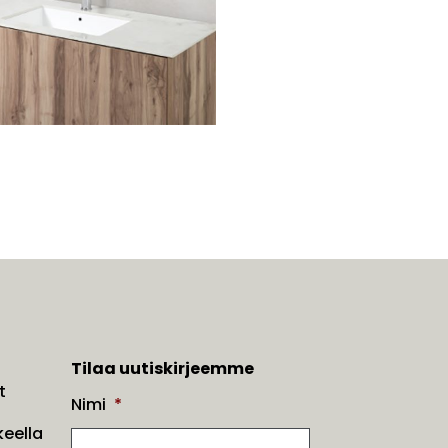
Tilaa uutiskirjeemme
t
Nimi
*
eella