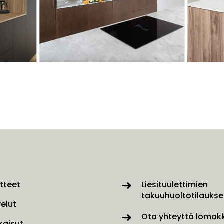
tteet
Liesituulettimien
takuuhuoltotilaukse
velut
Ota yhteyttä lomakk
kaisut