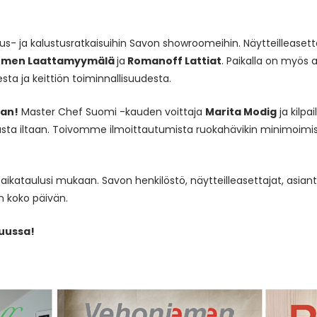
us- ja kalustusratkaisuihin Savon showroomeihin. Näytteilleasetta
niemen Laattamyymälä
ja
Romanoff Lattiat
. Paikalla on myös 
sta ja keittiön toiminnallisuudesta.
aan!
Master Chef Suomi -kauden voittaja
Marita Modig
ja kilpai
ta iltaan. Toivomme ilmoittautumista ruokahävikin minimoimis
ikataulusi mukaan. Savon henkilöstö, näytteilleasettajat, asiant
n koko päivän.
kuussa!