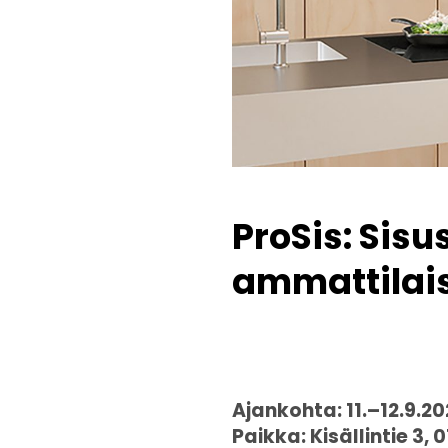
ProSis: Sisu
ammattilais
Ajankohta: 11.–12.9.2
Paikka: Kisällintie 3,