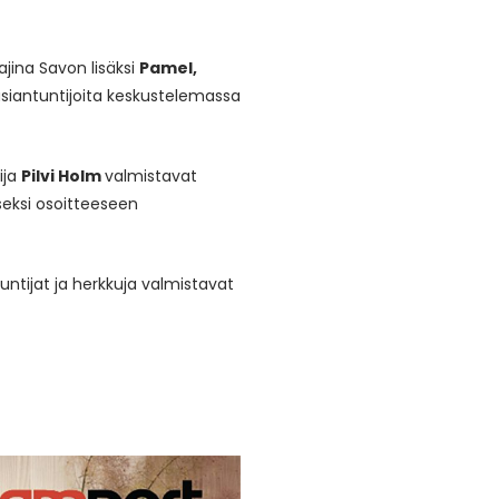
jina Savon lisäksi
Pamel,
asiantuntijoita keskustelemassa
lija
Pilvi Holm
valmistavat
eksi osoitteeseen
untijat ja herkkuja valmistavat