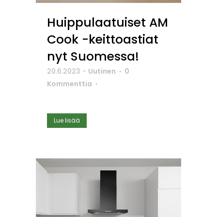
Huippulaatuiset AM
Cook -keittoastiat
nyt Suomessa!
20.6.2023
-
Uutinen
0
Kommenttia
Lue lisää