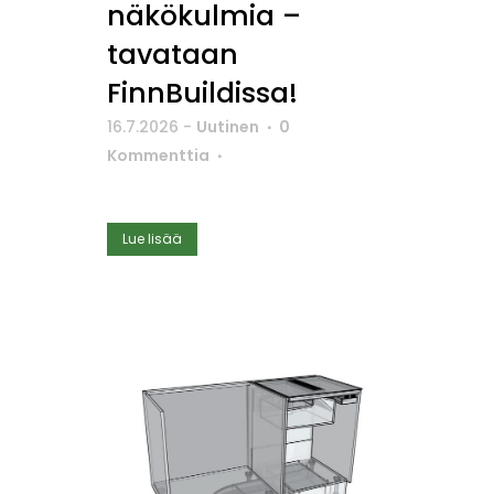
näkökulmia –
tavataan
FinnBuildissa!
16.7.2026
-
Uutinen
0
Kommenttia
Lue lisää