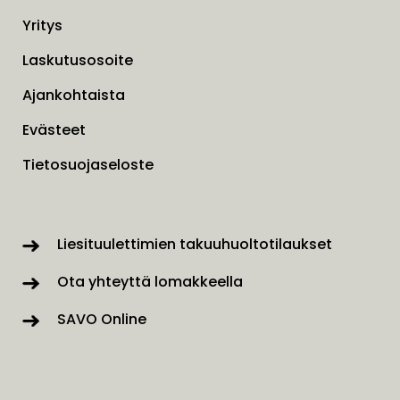
Yritys
Laskutusosoite
Ajankohtaista
Evästeet
Tietosuojaseloste
Liesituulettimien takuuhuoltotilaukset
Ota yhteyttä lomakkeella
SAVO Online