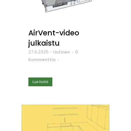
AirVent-video
julkaistu
27.6.2025
-
Uutinen
0
Kommenttia
Lue lisää