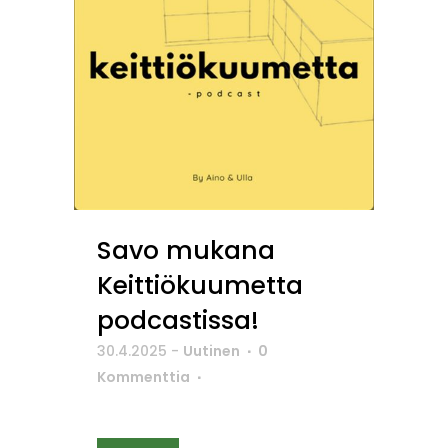
Savo mukana
Keittiökuumetta
podcastissa!
30.4.2025
-
Uutinen
0
Kommenttia