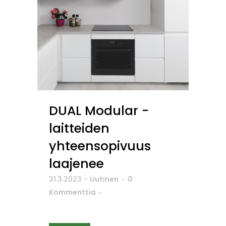
DUAL Modular -
laitteiden
yhteensopivuus
laajenee
31.3.2023
-
Uutinen
0
Kommenttia