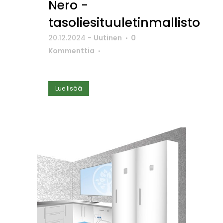
Nero -
tasoliesituuletinmallisto
20.12.2024
-
Uutinen
0
Kommenttia
Lue lisää