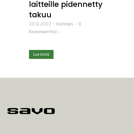
laitteille pidennetty
takuu
30.12.2022
-
Uutinen
0
Kommenttia
Lue lisää