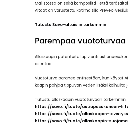
Mallistossa on sekä komposiitti- että teräsaltait
Altaat on varustettu kotimaisilla Prevex-vesiluk
Tutustu Savo-altaisiin tarkemmin
Parempaa vuototurvaa 
Allaskaapin patentoitu läpivienti astianpesukone
asentaa.
Vuototurva paranee entisestään, kun käytät APK-
kaapin pohjaa tippuvan veden lisäksi kolhuilta 
Tutustu allaskaapin vuototurvaan tarkemmin:
https://savo.fi/tuote/astiapesukoneen-liit
https://savo.fi/tuote/allaskaapin-tiivistyss
https://savo.fi/tuote/allaskaapin-suojama