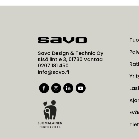
Tuo
Pal
Savo Design & Technic Oy
Kisällintie 3, 01730 Vantaa
Rat
0207 181 450
info@savo.fi
Yrit
Las
Aja
Evä
Tie