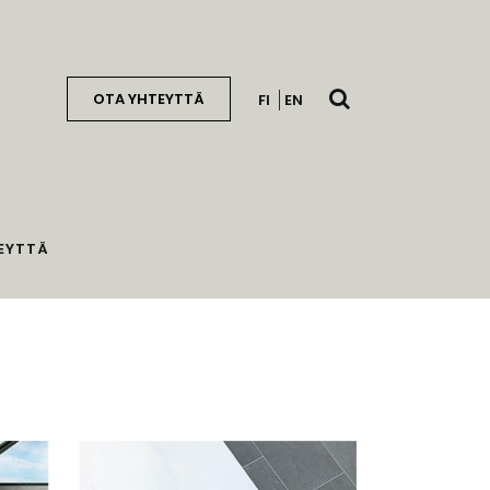
Avaa
OTA YHTEYTTÄ
FI
EN
haku
EYTTÄ