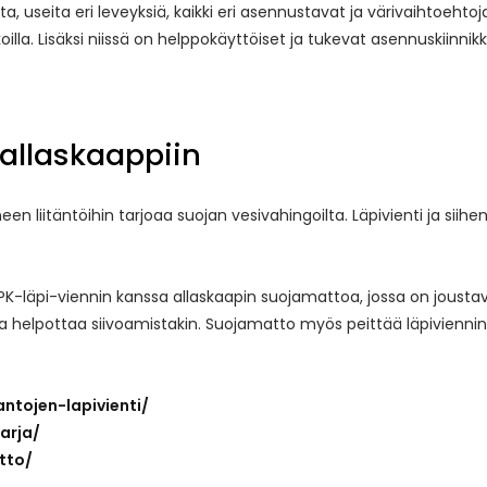
a, useita eri leveyksiä, kaikki eri asennustavat ja värivaihtoehtoja
oilla. Lisäksi niissä on helppokäyttöiset ja tukevat asennuskiinnik
allaskaappiin
en liitäntöihin tarjoaa suojan vesivahingoilta. Läpivienti ja siihe
läpi-viennin kanssa allaskaapin suojamattoa, jossa on joustava ti
ja helpottaa siivoamistakin. Suojamatto myös peittää läpiviennin r
antojen-lapivienti/
arja/
tto/