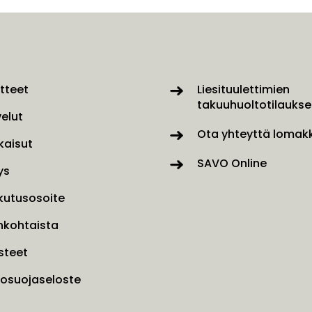
tteet
Liesituulettimien
takuuhuoltotilaukse
velut
Ota yhteyttä lomakk
kaisut
SAVO Online
ys
kutusosoite
nkohtaista
steet
tosuojaseloste