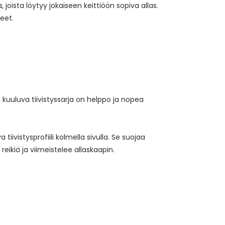
, joista löytyy jokaiseen keittiöön sopiva allas.
keet.
n kuuluva tiivistyssarja on helppo ja nopea
ivistysprofiili kolmella sivulla. Se suojaa
eikiä ja viimeistelee allaskaapin.